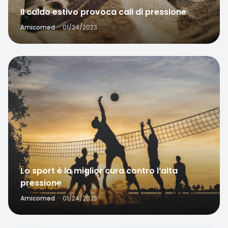
Il caldo estivo provoca cali di pressione
Amicomed
·
01/24/2023
Favorite
Lo sport è la miglior cura contro l’alta
pressione
Amicomed
·
01/24/2023