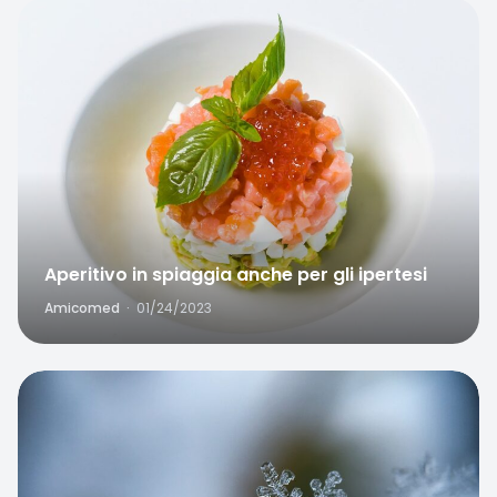
Favorite
Aperitivo in spiaggia anche per gli ipertesi
Amicomed
·
01/24/2023
Favorite