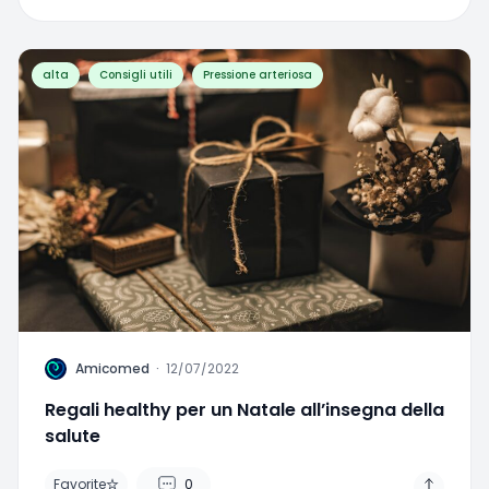
alta
Consigli utili
Pressione arteriosa
A
Amicomed
·
12/07/2022
Regali healthy per un Natale all’insegna della
salute
Favorite
0