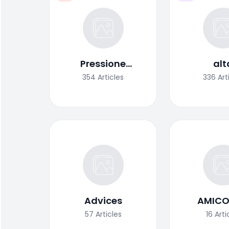
Pressione
alt
arteriosa
354
Articles
336
Art
Advices
AMIC
57
Articles
16
Arti