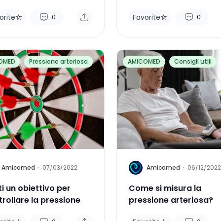
orite
Favorite
0
0
OMED
Pressione arteriosa
AMICOMED
Consigli utili
A
Amicomed
·
07/03/2022
Amicomed
·
06/12/2022
i un obiettivo per
Come si misura la
rollare la pressione
pressione arteriosa?