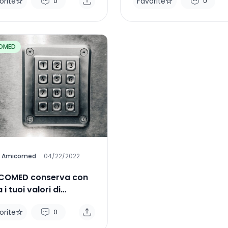
orite
Favorite
0
0
OMED
Amicomed
·
04/22/2022
COMED conserva con
 i tuoi valori di
ssione arteriosa
orite
0