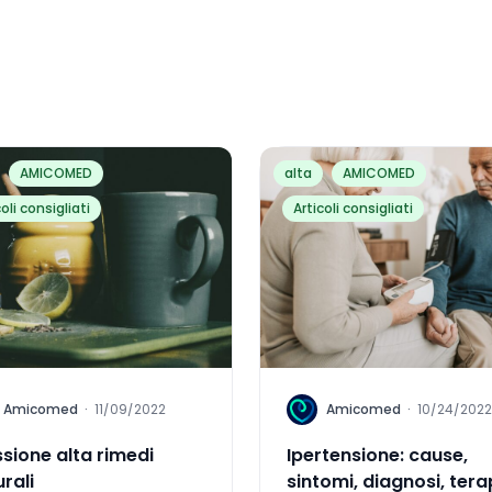
AMICOMED
alta
AMICOMED
coli consigliati
Articoli consigliati
A
Amicomed
·
11/09/2022
Amicomed
·
10/24/2022
sione alta rimedi
Ipertensione: cause,
rali
sintomi, diagnosi, tera