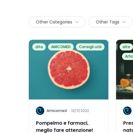
Other Categories
Other Tags
alta
AMICOMED
Consigli utili
alta
Arti
A
A
Amicomed
·
12/11/2022
Pompelmo e farmaci,
Pres
meglio fare attenzione!
natu