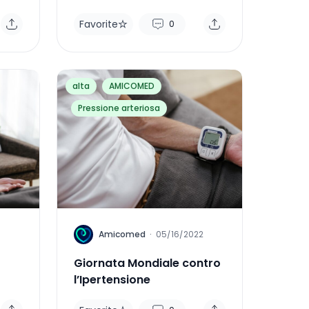
Favorite
0
alta
AMICOMED
Pressione arteriosa
A
Amicomed
·
05/16/2022
Giornata Mondiale contro
l’Ipertensione