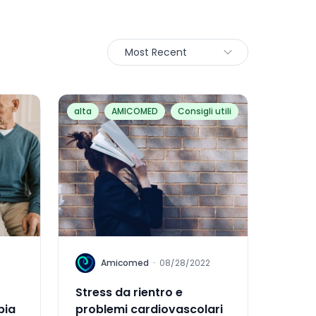
Most Recent
alta
AMICOMED
Consigli utili
A
Amicomed
·
08/28/2022
Stress da rientro e
pia
problemi cardiovascolari