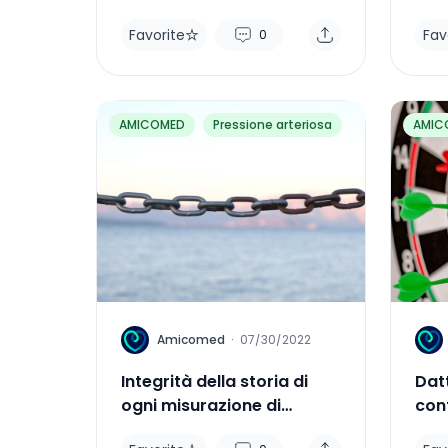
Favorite
Fav
0
AMICOMED
Pressione arteriosa
AMIC
A
A
Amicomed
·
07/30/2022
Integrità della storia di
Datt
ogni misurazione di
cont
pressione