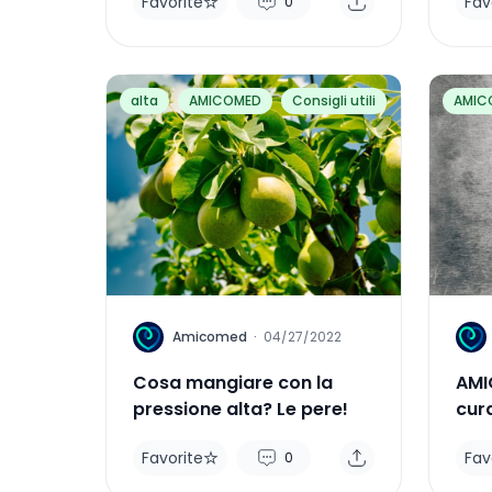
Favorite
Fav
0
alta
AMICOMED
Consigli utili
AMIC
A
A
Amicomed
·
04/27/2022
Cosa mangiare con la
AMI
pressione alta? Le pere!
cura
pre
Favorite
Fav
0