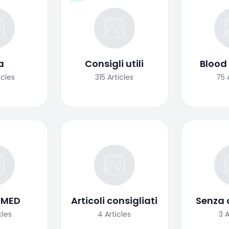
a
Consigli utili
Blood
icles
315
Articles
75
OMED
Articoli consigliati
Senza 
cles
4
Articles
3
A