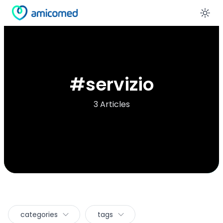
En
#
servizio
3 Articles
categories
tags