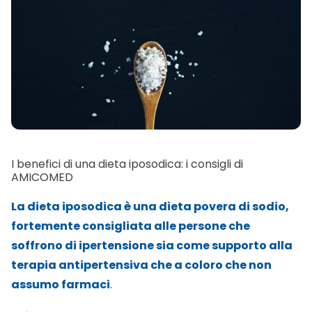
I benefici di una dieta iposodica: i consigli di
AMICOMED
La dieta iposodica è una dieta povera di sodio,
fortemente consigliata alle persone che
soffrono di
ipertensione
sia come supporto alla
terapia antipertensiva che a coloro che non
assumo farmaci
.