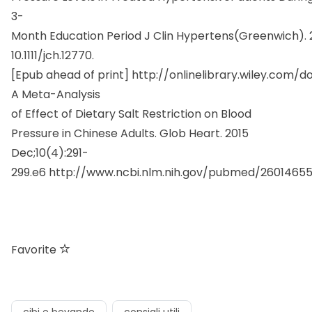
3-
Month Education Period J Clin Hypertens(Greenwich). 20
10.1111/jch.12770.
[Epub ahead of print]
http://onlinelibrary.wiley.com/doi/
A Meta-Analysis
of Effect of Dietary Salt Restriction on Blood
Pressure in Chinese Adults. Glob Heart. 2015
Dec;10(4):291-
299.e6
http://www.ncbi.nlm.nih.gov/pubmed/2601465
Favorite