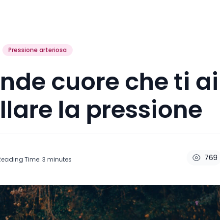
Pressione arteriosa
nde cuore che ti a
llare la pressione
769
Reading Time:
3
minutes