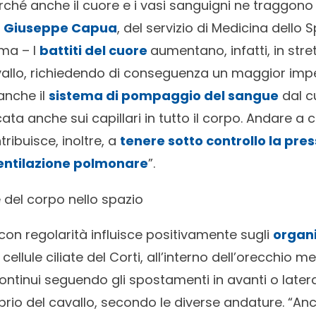
erché anche il cuore e i vasi sanguigni ne traggon
r
Giuseppe Capua
, del servizio di Medicina dello 
ma – I
battiti del cuore
aumentano, infatti, in str
avallo, richiedendo di conseguenza un maggior impe
anche il
sistema di pompaggio del sangue
dal c
cata anche sui capillari in tutto il corpo. Andare a 
ribuisce, inoltre, a
tenere sotto controllo la pre
ventilazione polmonare
”.
 del corpo nello spazio
con regolarità influisce positivamente sugli
organ
 cellule ciliate del Corti, all’interno dell’orecchio m
ontinui seguendo gli spostamenti in avanti o lateral
librio del cavallo, secondo le diverse andature. “An