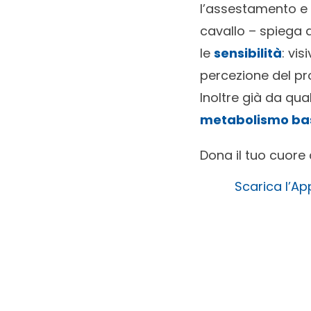
l’assestamento e i
cavallo – spiega
le
sensibilità
: vis
percezione del pro
Inoltre già da qua
metabolismo basal
Dona il tuo cuore 
Scarica l’Ap