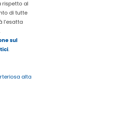
 rispetto al
to di tutte
à l’esatta
.
one sul
tici
.
rteriosa alta