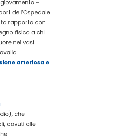
o giovamento –
Sport dell’Ospedale
etto rapporto con
gno fisico a chi
uore nei vasi
cavallo
ssione arteriosa
e
i
edio), che
i, dovuti alle
che