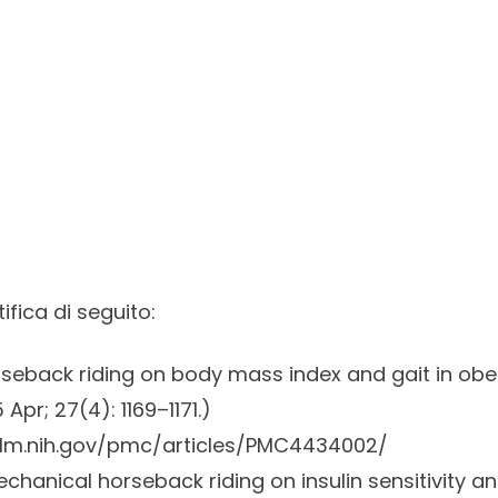
ifica di seguito:
rseback riding on body mass index and gait in o
 Apr; 27(4): 1169–1171.)
nlm.nih.gov/pmc/articles/PMC4434002/
echanical horseback riding on insulin sensitivity an