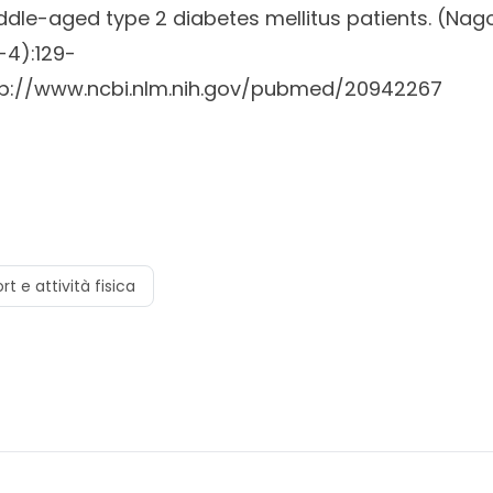
dle-aged type 2 diabetes mellitus patients. (
Nago
-4):129-
tp://www.ncbi.nlm.nih.gov/pubmed/20942267
rt e attività fisica