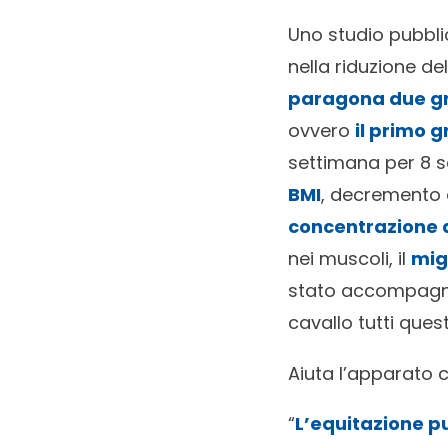
Uno studio pubbli
nella riduzione de
paragona due gr
ovvero
il primo
settimana per 8 se
BMI
, decremento 
concentrazione 
nei muscoli, il
mig
stato accompagnat
cavallo tutti que
Aiuta l’apparato 
“
L’equitazione p