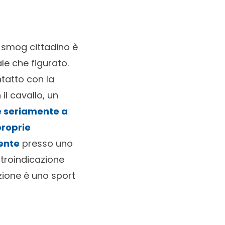
 smog cittadino è
le che figurato.
ntatto con la
il cavallo, un
e seriamente a
proprie
tente
presso uno
ontroindicazione
azione è uno sport