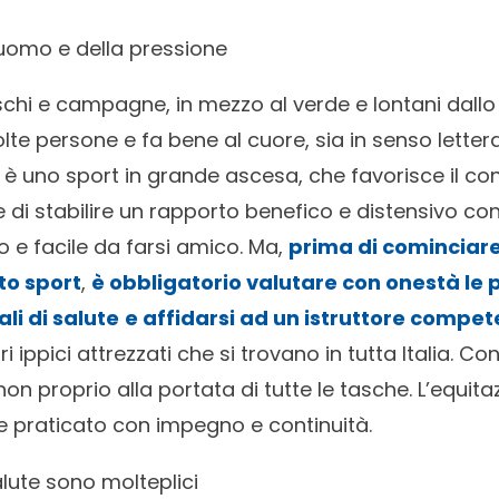
’uomo e della pressione
chi e campagne, in mezzo al verde e lontani dallo
te persone e fa bene al cuore, sia in senso lettera
 è uno sport in grande ascesa, che favorisce il co
di stabilire un rapporto benefico e distensivo con 
e facile da farsi amico. Ma,
prima di cominciar
to sport
,
è obbligatorio valutare con onestà le 
li di salute
e affidarsi ad un istruttore compe
i ippici attrezzati che si trovano in tutta Italia. C
i non proprio alla portata di tutte le tasche. L’equit
, se praticato con impegno e continuità.
salute sono molteplici