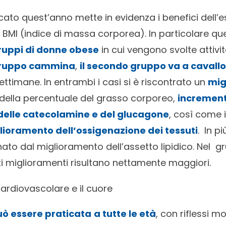
cato quest’anno mette in evidenza i benefici dell’e
l BMI (indice di massa corporea). In particolare q
uppi di donne obese
in cui vengono svolte attivit
 gruppo cammina
,
il secondo gruppo va a cavallo
ttimane. In entrambi i casi si è riscontrato un
mig
della percentuale del grasso corporeo,
increment
delle catecolamine e del glucagone
, così come i
lioramento dell’ossigenazione dei tessuti
. In p
o dal miglioramento dell’assetto lipidico. Nel g
sti miglioramenti risultano nettamente maggiori.
cardiovascolare e il cuore
uò essere praticata
a tutte le età
, con riflessi mo