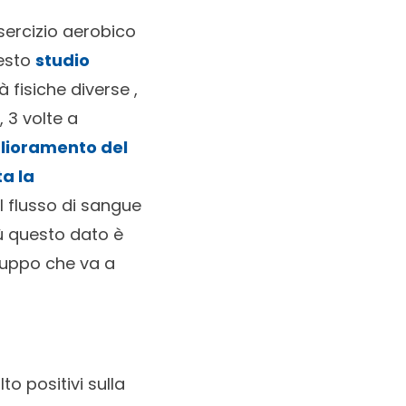
sercizio aerobico
uesto
studio
à fisiche diverse ,
, 3 volte a
lioramento del
a la
l flusso di sangue
iù questo dato è
ruppo che va a
lto positivi sulla