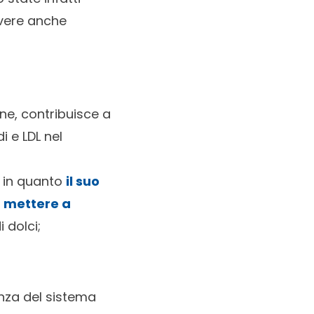
avere anche
one, contribuisce a
i e LDL nel
à, in quanto
il suo
a mettere a
 dolci;
enza del sistema