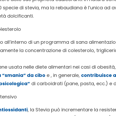
50 specie di stevia, ma la rebaudiana è l’unica ad 
tà dolcificanti.
lesterolo
zato all’interno di un programma di sana alimentazi
vamente la concentrazione di colesterolo, triglicerid
viene usata nelle diete alimentari nei casi di obesit
la “smania” da cibo
e , in generale,
contribuisce 
psicologica”
di carboidrati (pane, pasta, ecc.) e di
tensivo
ntiossidanti
, la Stevia può incrementare la resist