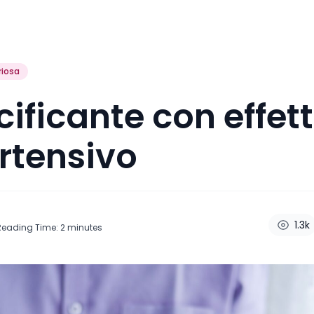
riosa
cificante con effet
rtensivo
1.3k
Reading Time:
2
minutes