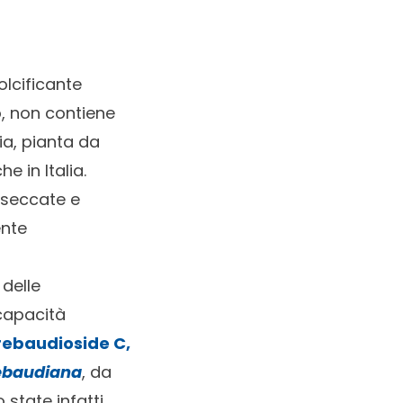
olcificante
o, non contiene
ia, pianta da
e in Italia.
e seccate e
ente
 delle
capacità
l rebaudioside C,
rebaudiana
, da
 state infatti