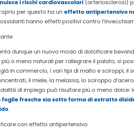
nuisce i rischi cardiovascolari
(arteriosclerosi) 
proprio per questo ha un
effetto antipertensivo n
ossidanti hanno effetti positivi contro l’invecchiam
cante
enta dunque un nuovo modo di dolcificare bevande
tà più o meno naturali per rallegrare il palato, si 
già in commercio, i vari tipi di malto e sciroppi, il
ncentrati, il miele, la melassa, lo sciroppo d’acero 
alità di impiego può risultare più o meno dolce: l
foglie fresche sia sotto forma di estratto disid
ido
.
ificare con effetto antipertensivo