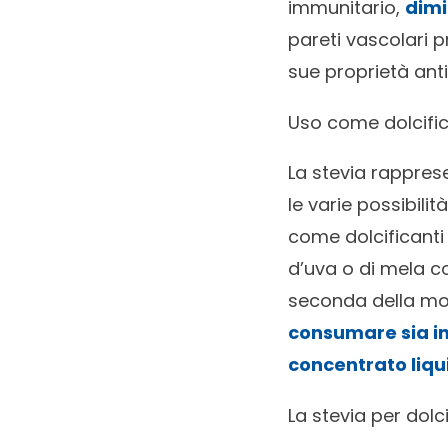
immunitario,
dimi
pareti vascolari 
sue proprietà anti
Uso come dolcifi
La stevia rappres
le varie possibili
come dolcificanti 
d’uva o di mela co
seconda della mod
consumare sia in 
concentrato liqu
La stevia per dolc