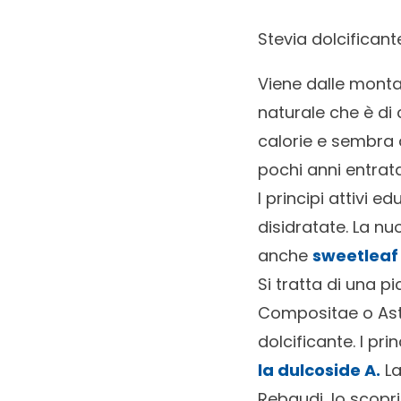
Stevia dolcificant
Viene dalle monta
naturale che è di 
calorie e sembra a
pochi anni entrata
I principi attivi 
disidratate. La n
anche
sweetleaf
Si tratta di una p
Compositae o Ast
dolcificante. I pri
la dulcoside A.
La
Rebaudi, lo scopri