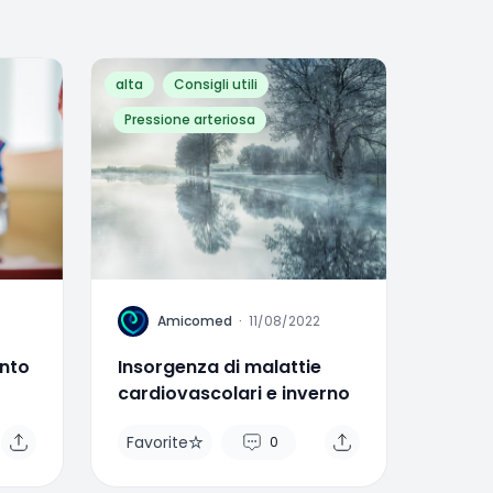
alta
Consigli utili
Pressione arteriosa
A
Amicomed
·
11/08/2022
ento
Insorgenza di malattie
cardiovascolari e inverno
Favorite
0