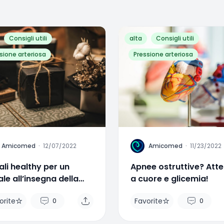
Consigli utili
alta
Consigli utili
sione arteriosa
Pressione arteriosa
A
Amicomed
·
12/07/2022
Amicomed
·
11/23/2022
li healthy per un
Apnee ostruttive? Att
le all’insegna della
a cuore e glicemia!
ute
orite
Favorite
0
0