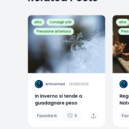
alta
Consigli utili
alta
Pressione arteriosa
Pres
A
A
Amicomed
·
12/09/2022
In inverno si tende a
Rega
guadagnare peso
Nata
sal
Favorite
Fav
0