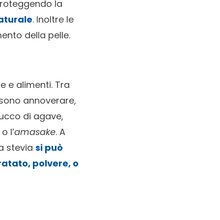
proteggendo la
aturale
. Inoltre le
ento della pelle.
 e alimenti. Tra
possono annoverare,
 succo di agave,
o l’
amasake
. A
a stevia
si può
ratato, polvere, o