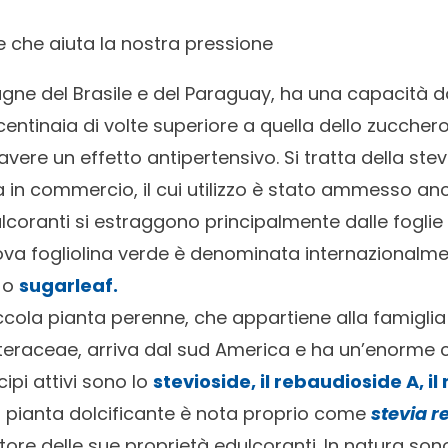
e che aiuta la nostra pressione
gne del Brasile e del Paraguay, ha una capacità d
centinaia di volte superiore a quella dello zuccher
vere un effetto antipertensivo. Si tratta della stev
 in commercio, il cui utilizzo è stato ammesso anch
edulcoranti si estraggono principalmente dalle fogli
uova fogliolina verde è denominata internazionalm
o
sugarleaf.
iccola pianta perenne, che appartiene alla famiglia
eraceae, arriva dal sud America e ha un’enorme 
ncipi attivi sono lo
stevioside, il rebaudioside A, i
 pianta dolcificante è nota proprio come
stevia 
tore delle sue proprietà edulcoranti. In natura sono