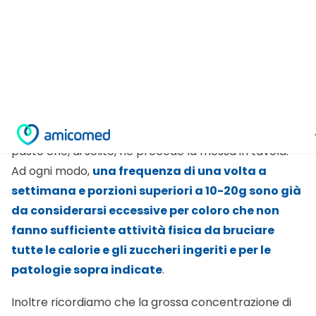
alzare i livelli di pressione arteriosa;
diabete mellito tipo 2
a causa del carico e
dell’indice glicemico non adeguati alla patologia.
Le porzioni e la frequenza di consumo del torrone
dovrebbero sempre tenere in considerazione la
dieta giornaliera e soprattutto la composizione del
pasto che, di solito, ne precede la messa in tavola.
Ad ogni modo,
una frequenza di una volta a
settimana e porzioni superiori a 10-20g sono già
da considerarsi eccessive per coloro che non
fanno sufficiente attività fisica da bruciare
tutte le calorie e gli zuccheri ingeriti e per le
patologie sopra indicate
.
Inoltre ricordiamo che la grossa concentrazione di