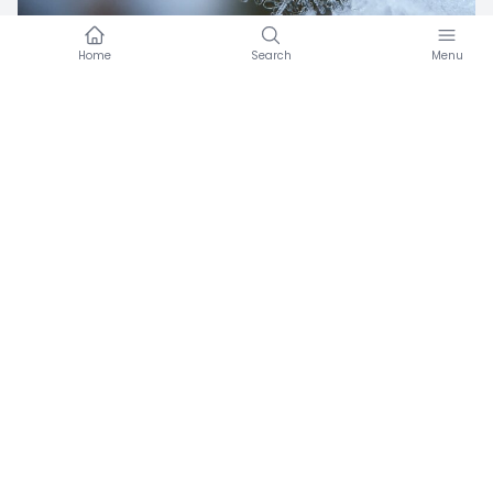
In inverno si tende a guadagnare peso
Amicomed
·
12/09/2022
Amicomed funziona meglio con un bracciale per
la pressione sanguigna.
Vuoi saperne di più sui nostri programmi
aziendali o su come collaborare con noi?