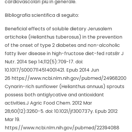
cardiovascolari più in generale.
Bibliografia scientifica di seguito:
Beneficial effects of soluble dietary Jerusalem
artichoke (Helianthus tuberosus) in the prevention
of the onset of type 2 diabetes and non-alcoholic
fatty liver disease in high-fructose diet-fed ratsBr J
Nutr. 2014 Sep 14;112(5):709-17. doi:
10.1017/S0007114514001421. Epub 2014 Jun
26
https://www.ncbi.nlm.nih.gov/pubmed/24968200
Cynarin-rich sunflower (Helianthus annuus) sprouts
possess both antiglycative and antioxidant
activities.J Agric Food Chem. 2012 Mar
28;60(12):3260-5. doi: 10.1021/jf300737y. Epub 2012
Mar 19.
https://www.ncbi.nlm.nih.gov/pubmed/22394088