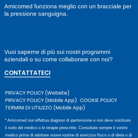
alta
Consigli utili
Pressione arteriosa
A
Amicomed
·
12/07/2022
Regali healthy per un Natale all’insegna della
salute
Favorite
0