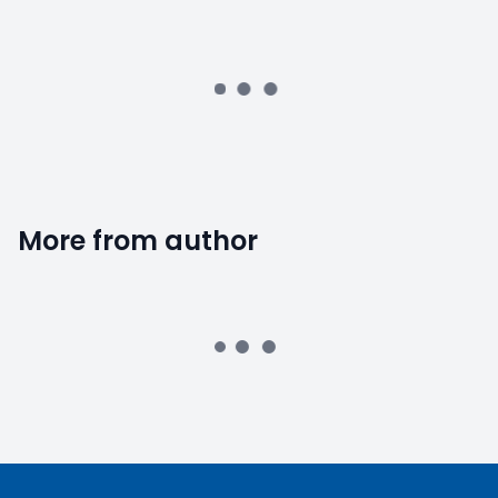
alta
Consigli utili
Pressione arteriosa
A
Amicomed
·
12/09/2022
In inverno si tende a guadagnare peso
Favorite
0