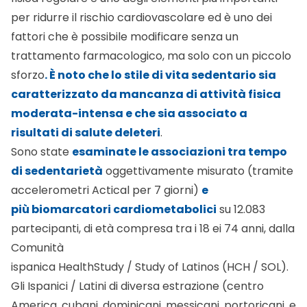
per ridurre il rischio cardiovascolare ed è uno dei
fattori che è possibile modificare senza un
trattamento farmacologico, ma solo con un piccolo
sforzo
. È noto che lo stile di vita sedentario sia
caratterizzato da mancanza di attività fisica
moderata-intensa e che sia associato a
risultati di salute deleteri
.
Sono state
esaminate le associazioni tra tempo
di sedentarietà
oggettivamente misurato (tramite
accelerometri Actical per 7 giorni)
e
più biomarcatori cardiometabolici
su 12.083
partecipanti, di età compresa tra i 18 ei 74 anni, dalla
Comunità
ispanica HealthStudy / Study of Latinos (HCH / SOL).
Gli Ispanici / Latini di diversa estrazione (centro
America, cubani, dominicani, messicani, portoricani, e