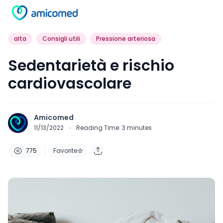
alta
Consigli utili
Pressione arteriosa
Sedentarietà e rischio
cardiovascolare
Amicomed
11/13/2022
·
Reading Time:
3
minutes
775
Favorite