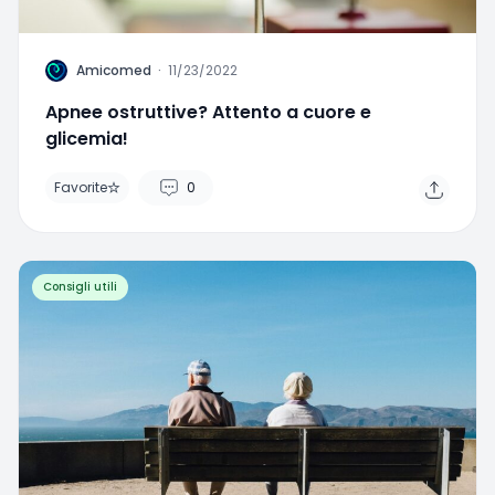
A
Amicomed
·
11/23/2022
Apnee ostruttive? Attento a cuore e
glicemia!
Favorite
0
Consigli utili