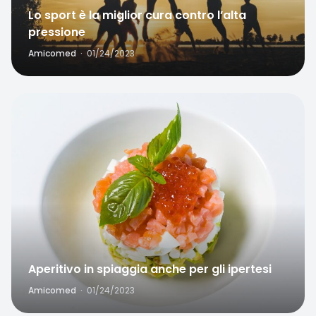
Lo sport è la miglior cura contro l’alta
pressione
Amicomed
·
01/24/2023
Favorite
Aperitivo in spiaggia anche per gli ipertesi
Amicomed
·
01/24/2023