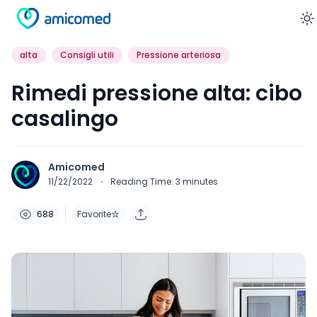
E
alta
Consigli utili
Pressione arteriosa
Rimedi pressione alta: cibo
casalingo
Amicomed
11/22/2022
·
Reading Time:
3
minutes
688
Favorite