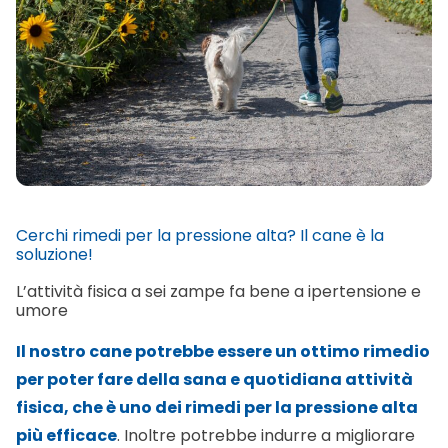
Cerchi rimedi per la pressione alta? Il cane è la
soluzione!
L’attività fisica a sei zampe fa bene a ipertensione e
umore
Il nostro cane potrebbe essere un ottimo rimedio
per poter fare della sana e quotidiana attività
fisica, che è uno dei rimedi per la pressione alta
più efficace
. Inoltre potrebbe indurre a migliorare