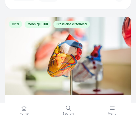
alta
Consigli utili
Pressione arteriosa
A
Amicomed
·
11/23/2022
Home
Search
Menu
Apnee ostruttive? Attento a cuore e
glicemia!