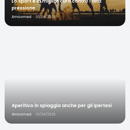
Lo sport è la miglior cura contro l’alta
pressione
Amicomed
·
01/24/2023
Favorite
Aperitivo in spiaggia anche per gli ipertesi
Amicomed
·
01/24/2023