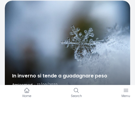
Favorite
In inverno si tende a guadagnare peso
Amicomed
·
12/09/2022
Amicomed funziona meglio con un bracciale per