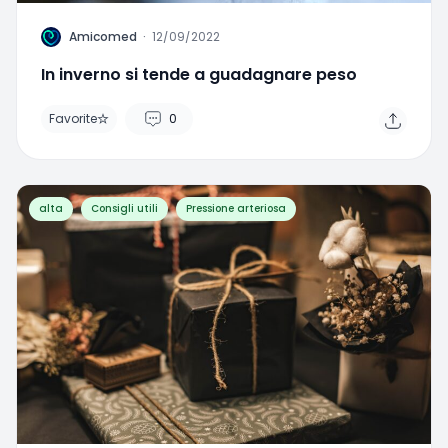
A
Amicomed
·
12/09/2022
In inverno si tende a guadagnare peso
Favorite
0
alta
Consigli utili
Pressione arteriosa