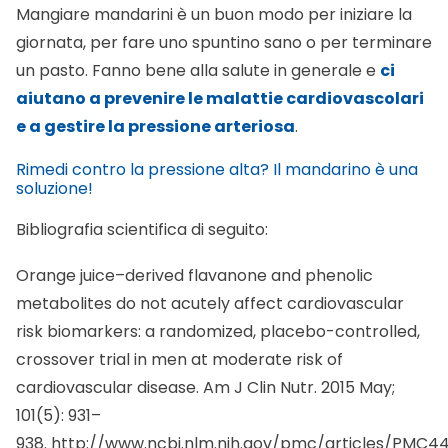
Mangiare mandarini è un buon modo per iniziare la
giornata, per fare uno spuntino sano o per terminare
un pasto. Fanno bene alla salute in generale e
ci
aiutano a prevenire le malattie cardiovascolari
e a gestire la pressione arteriosa
.
Rimedi contro la pressione alta? Il mandarino è una
soluzione!
Bibliografia scientifica di seguito:
Orange juice–derived flavanone and phenolic
metabolites do not acutely affect cardiovascular
risk biomarkers: a randomized, placebo-controlled,
crossover trial in men at moderate risk of
cardiovascular disease. Am J Clin Nutr. 2015 May;
101(5): 931–
938.
http://www.ncbi.nlm.nih.gov/pmc/articles/PMC4