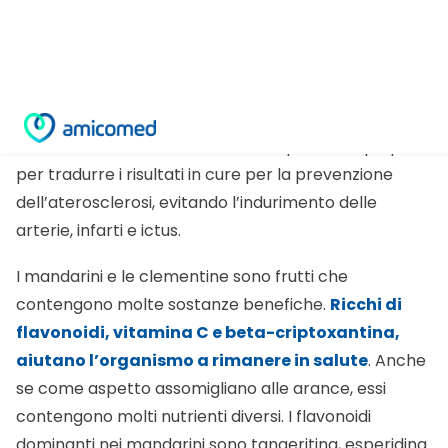
zuccheri, è stato aggiunto nel menu un corposo
supplemento di nobitelina non è ingrassato
come l’altro
e non ha mostrato aumenti sensibili di
colesterolo, insulina e glucosio nel sangue e
non ha
subito aumenti della pressione arteriosa
sensibili
. Secondo i ricercatori si aprono ampi spazi
per tradurre i risultati in cure per la prevenzione
dell’aterosclerosi, evitando l’indurimento delle
arterie, infarti e ictus.
I mandarini e le clementine sono frutti che
contengono molte sostanze benefiche.
Ricchi di
flavonoidi, vitamina C e beta-criptoxantina,
aiutano l’organismo a rimanere in salute
. Anche
se come aspetto assomigliano alle arance, essi
contengono molti nutrienti diversi. I flavonoidi
dominanti nei mandarini sono tangeritina, esperidina