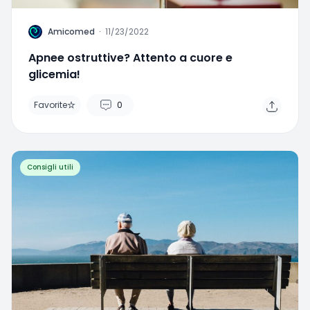
A
Amicomed
·
11/23/2022
Apnee ostruttive? Attento a cuore e
glicemia!
Favorite
0
Consigli utili