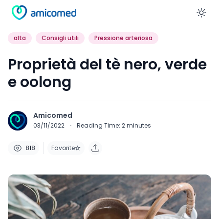
En
alta
Consigli utili
Pressione arteriosa
Proprietà del tè nero, verde
e oolong
Amicomed
03/11/2022
·
Reading Time:
2
minutes
818
Favorite