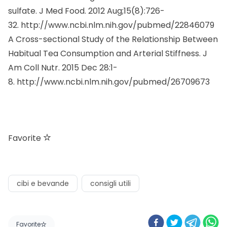
sulfate.
J Med Food.
2012 Aug;15(8):726-
32.
http://www.ncbi.nlm.nih.gov/pubmed/22846079
A Cross-sectional Study of the Relationship Between
Habitual Tea Consumption and Arterial Stiffness.
J
Am Coll Nutr.
2015 Dec 28:1-
8.
http://www.ncbi.nlm.nih.gov/pubmed/26709673
Favorite
cibi e bevande
consigli utili
Favorite