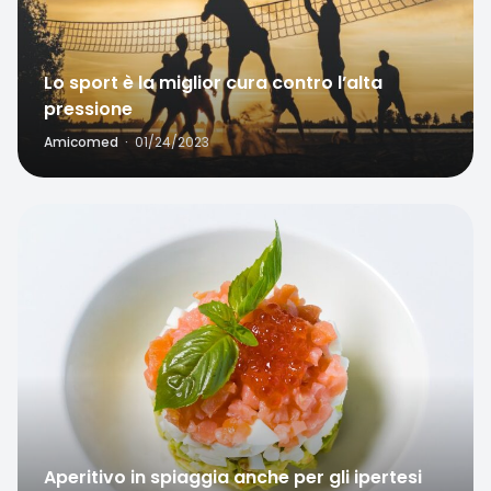
Lo sport è la miglior cura contro l’alta
pressione
Amicomed
·
01/24/2023
Favorite
Aperitivo in spiaggia anche per gli ipertesi