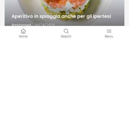
Aperitivo in spiaggia anche per gli ipertesi
Amicomed
·
01/24/2023
Favorite
In inverno si tende a guadagnare peso
Amicomed
·
12/09/2022