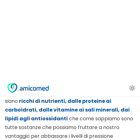
nei confronti di varie malattie. Tutto sta nell’effetto
particolare che le vitamine e gli omega 3 esercitano
sul nostro corpo, contrastando i radicali liberi e
rallentando l’invecchiamento cellulare. Allo stesso
tempo riescono ad alzare il livello del colesterolo
“buono”, esercitando un’azione di protezione nei
confronti del sistema cardiovascolare.
Le proprietà dei semi di chia.
Prendendo in considerazione le proprietà nutrizionali
dei semi di chia, non si può non vedere quanto essi
siano
ricchi di nutrienti, dalle proteine ai
carboidrati, dalle vitamine ai sali minerali, dai
lipidi agli antiossidanti
che come sappiamo sono
tutte sostanze che possiamo fruttare a nostro
vantaggio per abbassare i livelli di pressione