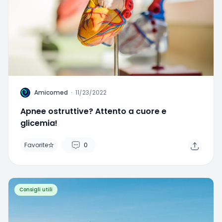
A
Amicomed
·
11/23/2022
Apnee ostruttive? Attento a cuore e
glicemia!
Favorite
0
Home
Search
Menu
Consigli utili