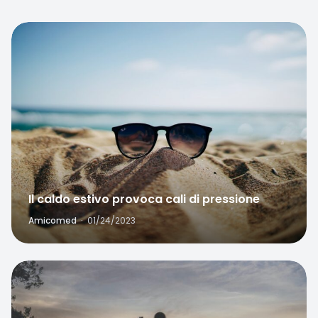
Favorite
Il caldo estivo provoca cali di pressione
Amicomed
·
01/24/2023
Favorite