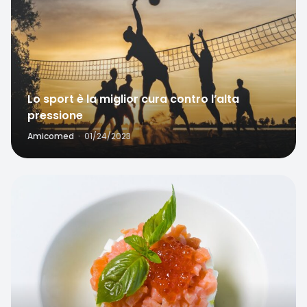
Lo sport è la miglior cura contro l’alta
pressione
Amicomed
·
01/24/2023
Favorite