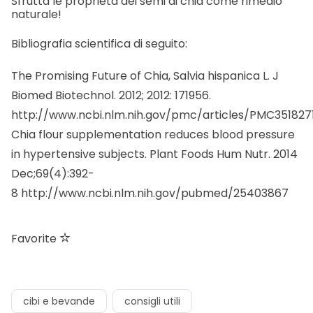
Sfrutta le proprietà dei semi di chia come rimedio
naturale!
Bibliografia scientifica di seguito:
The Promising Future of Chia, Salvia hispanica L. J
Biomed Biotechnol. 2012; 2012: 171956.
http://www.ncbi.nlm.nih.gov/pmc/articles/PMC351827
Chia flour supplementation reduces blood pressure
in hypertensive subjects. Plant Foods Hum Nutr. 2014
Dec;69(4):392-
8
http://www.ncbi.nlm.nih.gov/pubmed/25403867
Favorite
cibi e bevande
consigli utili