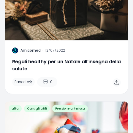
A
Amicomed
·
12/07/2022
Regali healthy per un Natale all’insegna della
salute
Favorite
0
alta
Consigli utili
Pressione arteriosa