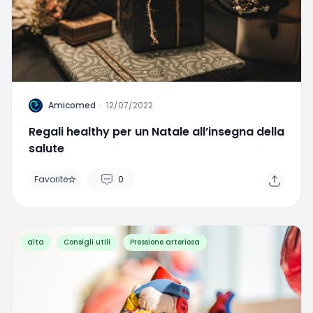
A
Amicomed
·
12/07/2022
Regali healthy per un Natale all’insegna della
salute
Favorite
0
alta
Consigli utili
Pressione arteriosa