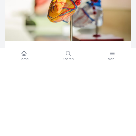
A
Amicomed
·
11/23/2022
Home
Search
Menu
Apnee ostruttive? Attento a cuore e
glicemia!
Favorite
0
alta
Consigli utili
Pressione arteriosa