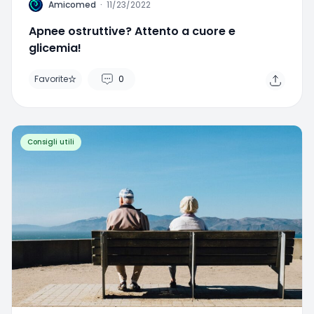
A
Amicomed
·
11/23/2022
Apnee ostruttive? Attento a cuore e
glicemia!
Favorite
0
Consigli utili