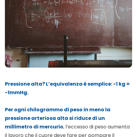
Pressione alta? L’equivalenza è semplice: -1 kg =
-1mmHg.
Per ogni chilogrammo di peso in meno la
pressione arteriosa alta
si riduce di un
millimetro di mercurio
, l’eccesso di peso aumenta
il lavoro che il cuore deve fare per pompare il