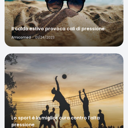
Il caldo estivo provoca cali di pressione
Amicomed
·
01/24/2023
Favorite
Lo sport è la miglior cura contro l’alta
pressione