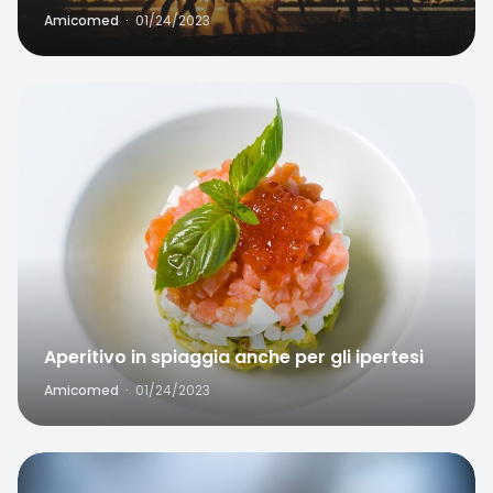
Amicomed
·
01/24/2023
Favorite
Aperitivo in spiaggia anche per gli ipertesi
Amicomed
·
01/24/2023
Favorite