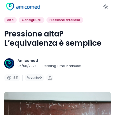
En
alta
Consigli utili
Pressione arteriosa
Pressione alta?
L’equivalenza è semplice
Amicomed
05/08/2022
·
Reading Time:
2
minutes
821
Favorite