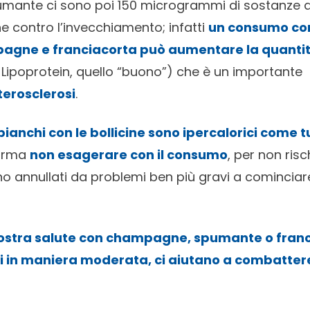
spumante ci sono poi 150 microgrammi di sostanze an
he contro l’invecchiamento; infatti
un consumo cor
agne e franciacorta può aumentare la quantità
 Lipoprotein, quello “buono”) che è un importante
terosclerosi
.
 bianchi con le bollicine sono ipercalorici come tut
norma
non esagerare con il consumo
, per non risc
iano annullati da problemi ben più gravi a cominciar
nostra salute con champagne, spumante o franc
 in maniera moderata, ci aiutano a combattere