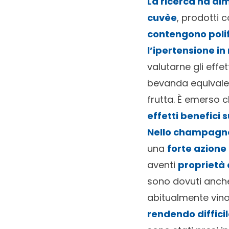
La ricerca ha d
cuvèe
, prodotti 
contengono polif
l’ipertensione i
valutarne gli effet
bevanda equivalen
frutta. È emerso 
effetti benefici 
Nello champagn
una
forte azione
aventi
proprietà 
sono dovuti anche
abitualmente vino. 
rendendo difficil