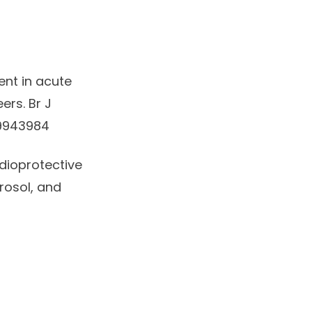
t in acute
ers. Br J
19943984
dioprotective
yrosol, and