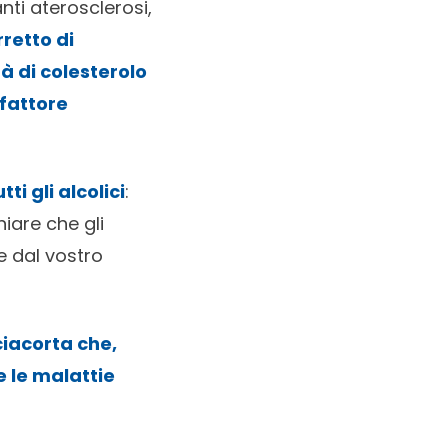
ti aterosclerosi,
retto di
 di colesterolo
fattore
ti gli alcolici
:
hiare che gli
e dal vostro
iacorta che,
 le malattie