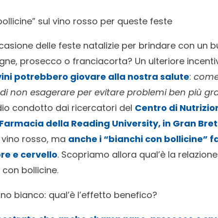
“bollicine” sul vino rosso per queste feste
asione delle feste natalizie per brindare con un b
gne, prosecco o franciacorta? Un ulteriore incenti
vini potrebbero giovare alla nostra salute
:
come
 non esagerare per evitare problemi ben più gra
io condotto dai ricercatori del
Centro di Nutrizio
Farmacia della Reading University, in Gran Br
l vino rosso, ma
anche i “bianchi con bollicine” f
re e cervello
. Scopriamo allora qual’è la relazion
 con bollicine.
ino bianco: qual’è l’effetto benefico?