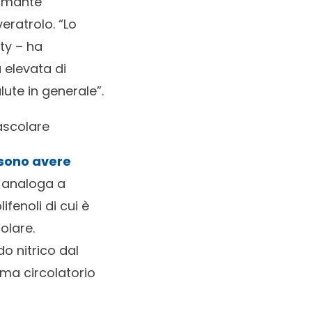
pumante
eratrolo. “Lo
ity – ha
 elevata di
ute in generale”.
vascolare
sono avere
a analoga a
fenoli di cui è
olare.
o nitrico dal
ema circolatorio