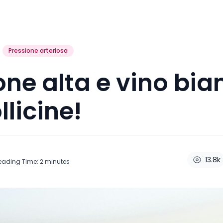
Pressione arteriosa
one alta e vino bia
llicine!
13.8k
eading Time:
2
minutes