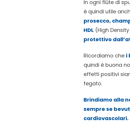
In ogni flûte di 
è quindi utile anc
prosecco, champ
HDL
(High Density
protettivo dall’a
Ricordiamo che
i
quindi è buona 
effetti positivi s
fegato.
Brindiamo alla 
sempre se bevuti
cardiovascolari.