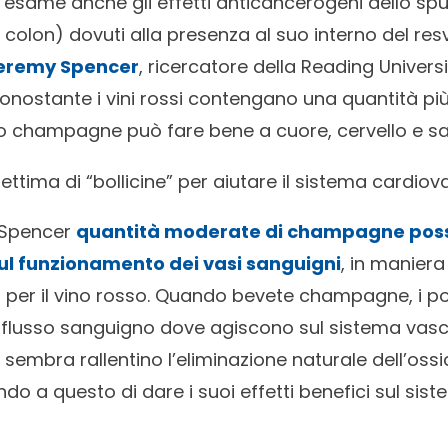
in esame anche gli effetti anticancerogeni dello s
l colon) dovuti alla presenza al suo interno del resv
eremy Spencer
, ricercatore della Reading Univers
onostante i vini rossi contengano una quantità più
 lo champagne può fare bene a cuore, cervello e sal
 settima di “bollicine” per aiutare il sistema cardio
 Spencer
quantità moderate di champagne pos
 sul funzionamento dei vasi sanguigni
, in manier
per il vino rosso. Quando bevete champagne, i poli
l flusso sanguigno dove agiscono sul sistema vasc
embra rallentino l’eliminazione naturale dell’ossid
 a questo di dare i suoi effetti benefici sul sist