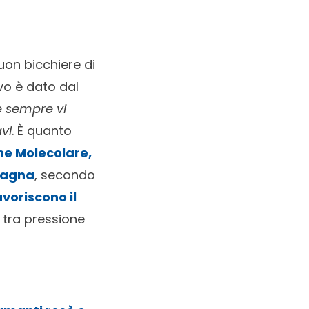
uon bicchiere di
vo è dato dal
 sempre vi
vi
. È quanto
ne Molecolare,
etagna
, secondo
avoriscono il
e tra pressione