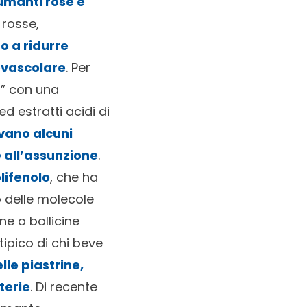
umanti rosè e
 rosse,
no a
ridurre
ovascolare
. Per
li” con una
 estratti acidi di
evano alcuni
e all’assunzione
.
lifenolo
, che ha
o delle molecole
ne o bollicine
tipico di chi beve
le piastrine,
terie
. Di recente