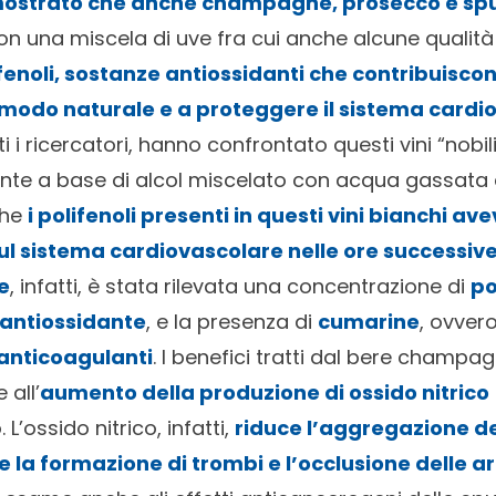
imostrato che anche champagne, prosecco e sp
con una miscela di uve fra cui anche alcune qualità
enoli, sostanze antiossidanti che contribuisco
n modo naturale
e a proteggere il sistema cardi
ti i ricercatori, hanno confrontato questi vini “nobi
te a base di alcol miscelato con acqua gassata ed
che
i polifenoli presenti in questi vini bianchi av
sul sistema cardiovascolare nelle ore successiv
e
, infatti, è stata rilevata una concentrazione di
po
 antiossidante
, e la presenza di
cumarine
, ovver
anticoagulanti
. I benefici tratti dal bere champag
 all’
aumento della produzione di ossido nitrico
L’ossido nitrico, infatti,
riduce l’aggregazione del
e la formazione di trombi e l’occlusione delle ar