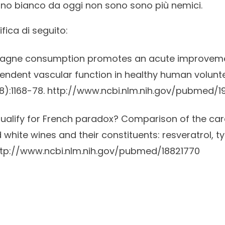
vino bianco da oggi non sono sono più nemici.
ifica di seguito:
gne consumption promotes an acute improvemen
endent vascular function in healthy human volunte
(8):1168-78.
http://www.ncbi.nlm.nih.gov/pubmed/
ualify for French paradox? Comparison of the car
 white wines and their constituents: resveratrol, t
ttp://www.ncbi.nlm.nih.gov/pubmed/18821770