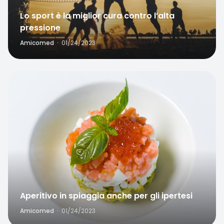
Lo sport è la miglior cura contro l’alta
pressione
Amicomed
·
01/24/2023
Home
Search
Favorite
Aperitivo in spiaggia anche per gli ipertesi
Amicomed
·
01/24/2023