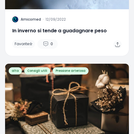
A
Amicomed
·
12/09/2022
In inverno si tende a guadagnare peso
Favorite
0
alta
Consigli utili
Pressione arteriosa