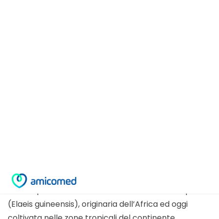
Cuore e olio di palma non vanno d’accordo
Vengono mosse critiche all’olio di palma che
facendo parte della categoria dei grassi saturi
fa male a cuore ed
ipertensione
, perché causa di
malattie cardiovascolari
.
L’olio di palma si ricava dai frutti dell’omonima pianta
(Elaeis guineensis), originaria dell’Africa ed oggi
coltivata nelle zone tropicali del continente