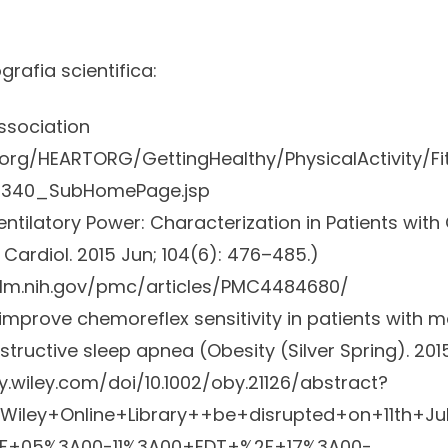
ografia scientifica:
ssociation
.org/HEARTORG/GettingHealthy/PhysicalActivity/Fi
340_SubHomePage.jsp
entilatory Power: Characterization in Patients with
Cardiol. 2015 Jun; 104(6): 476–485.)
nlm.nih.gov/pmc/articles/PMC4484680/
 improve chemoreflex sensitivity in patients with m
tructive sleep apnea (
Obesity (Silver Spring).
2015
ry.wiley.com/doi/10.1002/oby.21126/abstract?
iley+Online+Library++be+disrupted+on+11th+Ju
F+05%3A00-11%3A00+EDT+%2F+17%3A00-