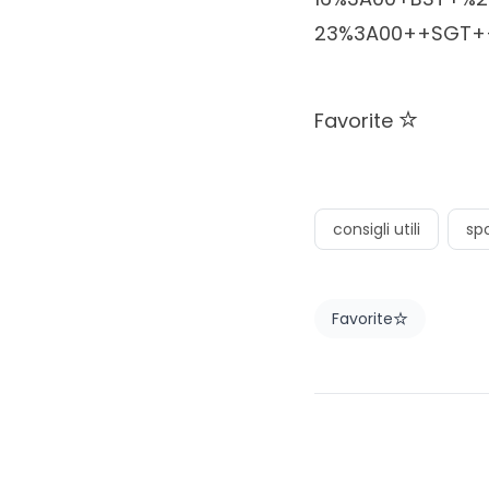
23%3A00++SGT++f
Favorite
consigli utili
spo
Favorite