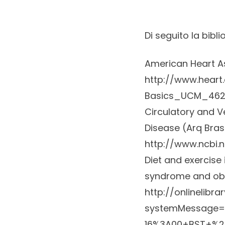
Di seguito la bibli
American Heart A
http://www.heart
Basics_UCM_462
Circulatory and V
Disease (Arq Bras 
http://www.ncbi.
Diet and exercise
syndrome and obs
http://onlinelibra
systemMessage=W
16%3A00+BST+%2