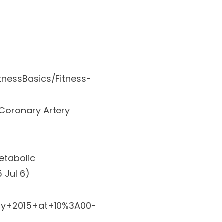
tnessBasics/Fitness-
 Coronary Artery
etabolic
 Jul 6)
ly+2015+at+10%3A00-