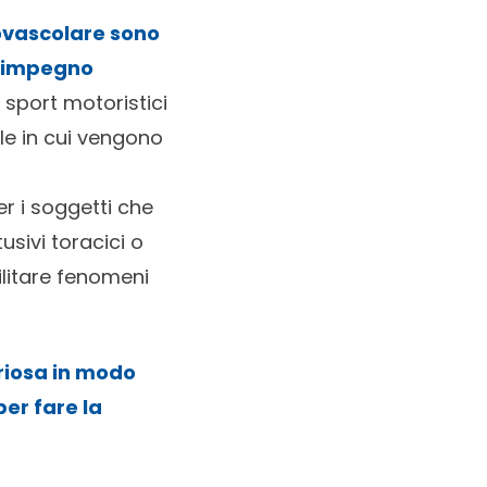
iovascolare sono
n impegno
 sport motoristici
ole in cui vengono
 i soggetti che
usivi toracici o
ilitare fenomeni
riosa in modo
per fare la