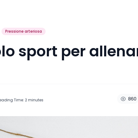
Pressione arteriosa
lo sport per allenar
860
eading Time:
2
minutes