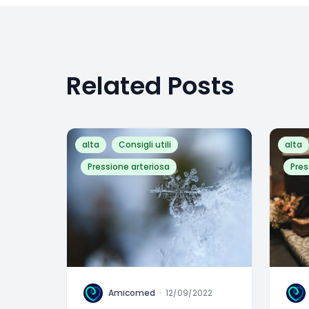
Related Posts
alta
Consigli utili
alta
Pressione arteriosa
Pres
A
A
Amicomed
·
12/09/2022