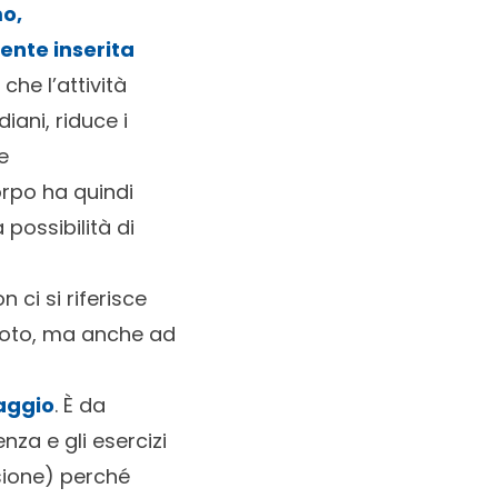
mo,
ente inserita
che l’attività
iani, riduce i
e
corpo ha quindi
 possibilità di
 ci si riferisce
 nuoto, ma anche ad
naggio
. È da
za e gli esercizi
sione
) perché