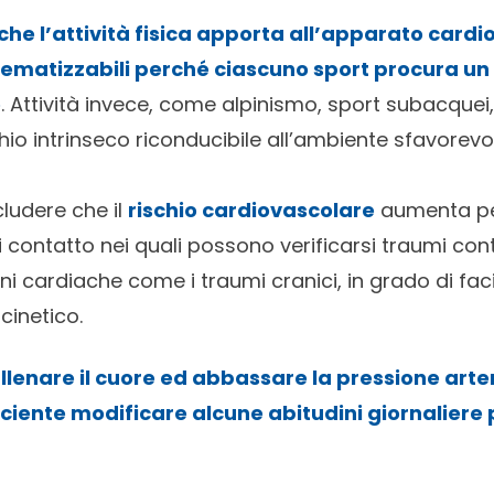
he l’attività fisica apporta all’apparato card
hematizzabili perché ciascuno sport procura u
o
. Attività invece, come alpinismo, sport subacquei,
hio intrinseco riconducibile all’ambiente sfavorev
cludere che il
rischio cardiovascolare
aumenta per
 contatto nei quali possono verificarsi traumi cont
oni cardiache come i traumi cranici, in grado di fac
ocinetico.
allenare il cuore ed
abbassare la pressione arte
ficiente modificare alcune abitudini giornaliere 