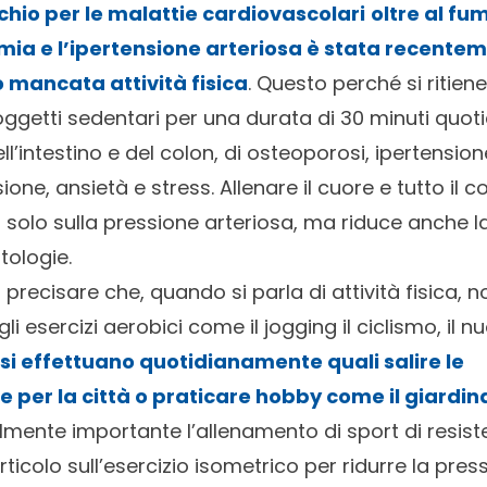
ischio per le malattie cardiovascolari
oltre al fu
emia e l’ipertensione arteriosa è stata recentem
o mancata attività fisica
. Questo perché si ritiene 
oggetti sedentari per una durata di 30 minuti quotid
ell’intestino e del colon, di osteoporosi, ipertension
ione, ansietà e stress. Allenare il cuore e tutto il 
on solo sulla pressione arteriosa, ma riduce anche la
atologie.
precisare che, quando si parla di attività fisica, non
i esercizi aerobici come il jogging il ciclismo, il
 si effettuano quotidianamente quali salire le
 per la città o praticare hobby come il giardi
mente importante l’allenamento di sport di resisten
rticolo sull’
esercizio isometrico per ridurre la pres