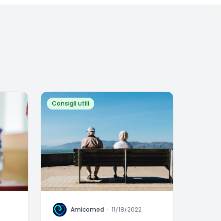
Consigli utili
A
Amicomed
·
11/18/2022