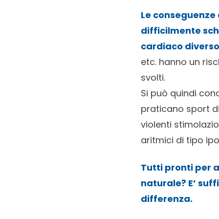
Le conseguenze c
difficilmente sc
cardiaco divers
etc. hanno un risc
svolti.
Si può quindi con
praticano sport di
violenti stimolazi
aritmici di tipo ip
Tutti pronti per 
naturale
? E’ suf
differenza.