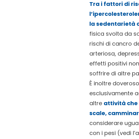
Tra i fattori di r
l’ipercolesterol
la sedentarietà 
fisica svolta da s
rischi di cancro d
arteriosa, depress
effetti positivi n
soffrire di altre p
È inoltre doveroso 
esclusivamente agl
altre
attività che
scale, camminare
considerare ugual
con i pesi (vedi l’a