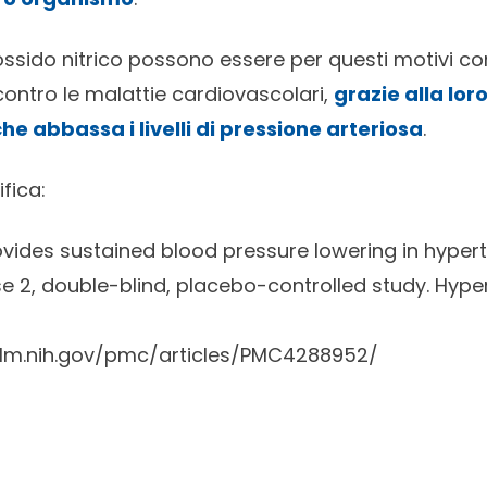
i e l’ossido nitrico possono essere per questi motivi c
a contro le malattie cardiovascolari,
grazie alla lor
he abbassa i livelli di pressione arteriosa
.
ifica:
rovides sustained blood pressure lowering in hypert
 2, double-blind, placebo-controlled study. Hyper
nlm.nih.gov/pmc/articles/PMC4288952/