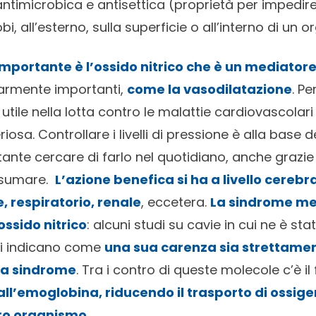
ntimicrobica e antisettica (proprietà per impedire 
i, all’esterno, sulla superficie o all’interno di un 
importante è l’ossido nitrico che è un mediator
armente importanti,
come la vasodilatazione
. P
utile nella lotta contro le malattie cardiovascolar
riosa. Controllare i livelli di pressione è alla base 
ante cercare di farlo nel quotidiano, anche grazie 
nsumare.
L’azione benefica si ha a livello cerebra
, respiratorio, renale
, eccetera.
La sindrome me
ossido nitrico
: alcuni studi su cavie in cui ne è s
si indicano come
una sua carenza sia strettame
lla sindrome
. Tra i contro di queste molecole c’è il
all’emoglobina, riducendo il trasporto di ossi
tro organismo
.