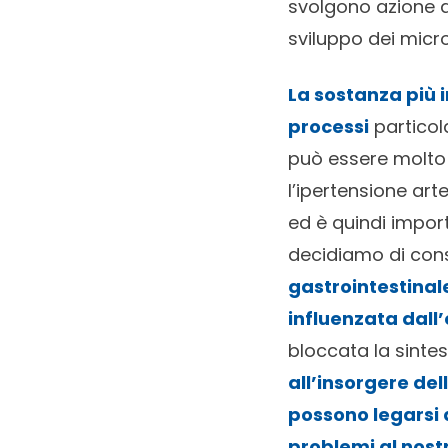
svolgono azione a
sviluppo dei microb
La sostanza più 
processi
particol
può essere molto 
l’ipertensione arte
ed è quindi import
decidiamo di co
gastrointestinale
influenzata dall’
bloccata la sinte
all’insorgere de
possono legarsi 
problemi al nos