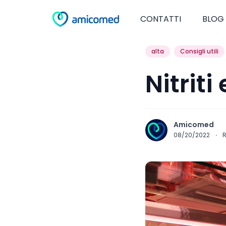
CONTATTI
BLOG
alta
Consigli utili
Nitriti
Amicomed
08/20/2022
·