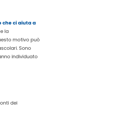
o che ci aiuta a
e la
 questo motivo può
ascolari. Sono
hanno individuato
onti dei