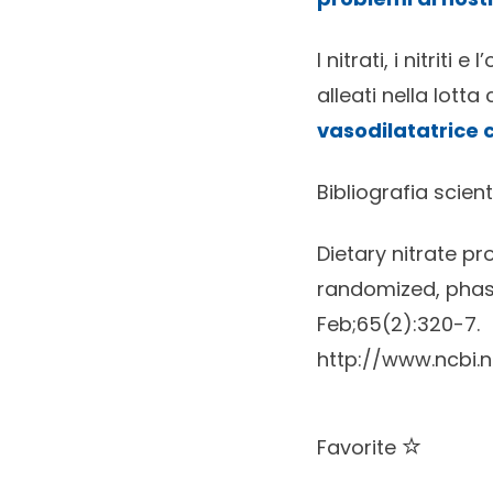
I nitrati, i nitrit
alleati nella lott
vasodilatatrice c
Bibliografia scient
Dietary nitrate p
randomized, phase
Feb;65(2):320-7.
http://www.ncbi.
Favorite