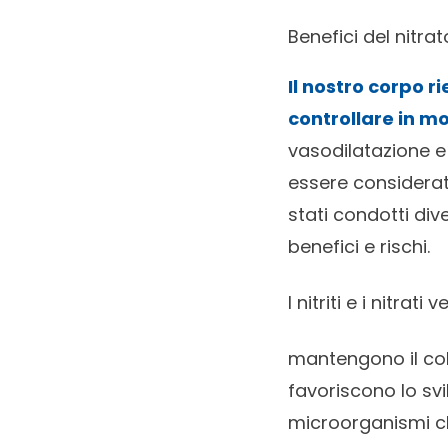
Benefici del nitrat
Il nostro corpo r
controllare in m
vasodilatazione e 
essere considerato
stati condotti div
benefici e rischi.
I nitriti e i nitrat
mantengono il col
favoriscono lo sv
microorganismi ch