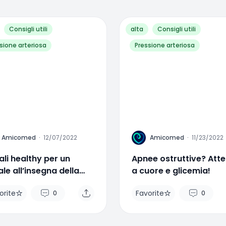
Consigli utili
alta
Consigli utili
sione arteriosa
Pressione arteriosa
A
Amicomed
·
12/07/2022
Amicomed
·
11/23/2022
li healthy per un
Apnee ostruttive? Att
le all’insegna della
a cuore e glicemia!
ute
orite
Favorite
0
0