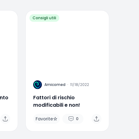
Consigli utili
A
Amicomed
·
11/18/2022
ento
Fattori di rischio
modificabili e non!
Favorite
0