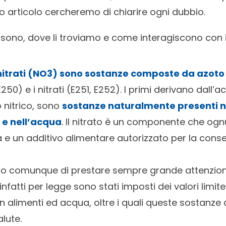
o articolo cercheremo di chiarire ogni dubbio.
che sono, dove li troviamo e come interagiscono con 
 i nitrati (NO3) sono sostanze composte da azot
, E250) e i nitrati (E251, E252). I primi derivano dall’a
 nitrico, sono
sostanze naturalmente presenti ne
 e nell’acqua
. Il nitrato è un componente che ogn
a e un additivo alimentare autorizzato per la cons
 comunque di prestare sempre grande attenzion
 infatti per legge sono stati imposti dei valori lim
in alimenti ed acqua, oltre i quali queste sostanz
alute.