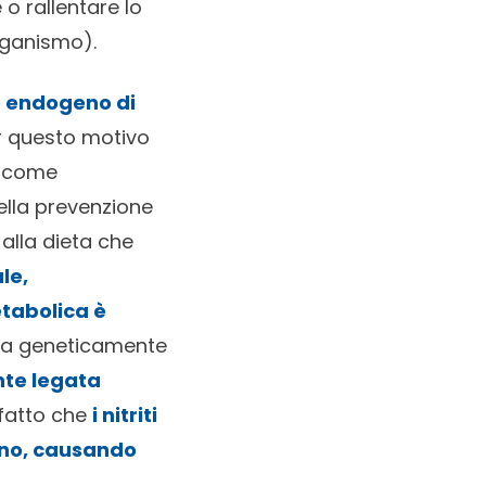
o rallentare lo
organismo).
e endogeno di
er questo motivo
i come
della prevenzione
alla dieta che
le,
tabolica è
tata geneticamente
nte legata
 fatto che
i nitriti
geno, causando