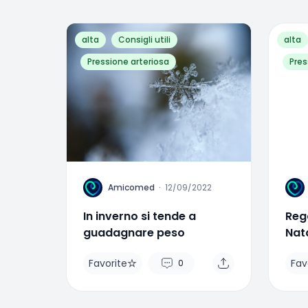
alta
Consigli utili
alta
Pressione arteriosa
Pres
A
A
Amicomed
·
12/09/2022
In inverno si tende a
Rega
guadagnare peso
Nata
sal
Favorite
Fav
0