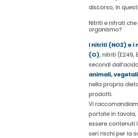
discorso, in quest
Nitriti e nitrati 
organismo?
I nitriti (NO2) e
(O)
, nitriti (E249
secondi dall’acido
animali, vegetali
nella propria diet
prodotti.
Vi raccomandiamo
portate in tavola,
essere contenuti 
seri rischi per la s