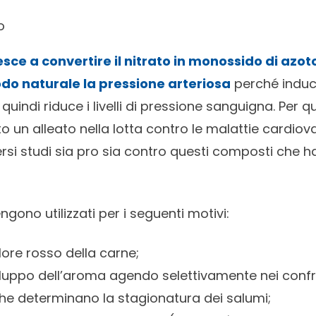
o
iesce a convertire il nitrato in monossido di azot
odo naturale la pressione arteriosa
perché induc
quindi riduce i livelli di pressione sanguigna. Per
 un alleato nella lotta contro le malattie cardiov
ersi studi sia pro sia contro questi composti che 
i vengono utilizzati per i seguenti motivi:
ore rosso della carne;
iluppo dell’aroma agendo selettivamente nei confr
e determinano la stagionatura dei salumi;