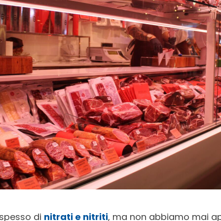
spesso di
nitrati e nitriti
, ma non abbiamo mai app