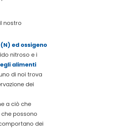
il nostro
o (N) ed ossigeno
cido nitroso e i
gli alimenti
uno di noi trova
ervazione dei
e a ciò che
ite che possono
e comportano dei