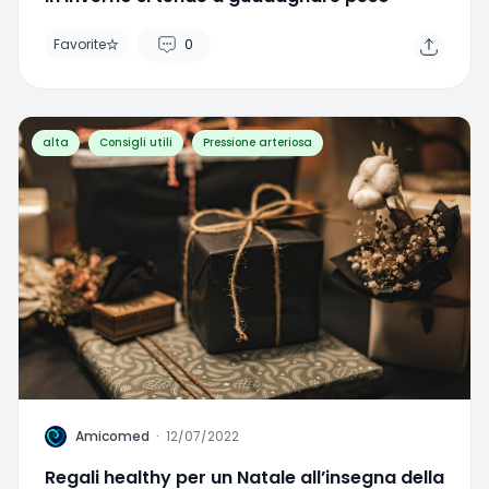
alta
Consigli utili
Pressione arteriosa
A
Amicomed
·
12/07/2022
Regali healthy per un Natale all’insegna della
salute