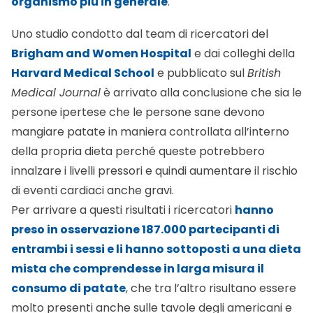
Brigham and Women Hospital
e dai colleghi della
Harvard Medical School
e pubblicato sul
British
Medical Journal
è arrivato alla conclusione che sia le
persone ipertese che le persone sane devono
mangiare patate in maniera controllata all’interno
della propria dieta perché queste potrebbero
innalzare i livelli pressori e quindi aumentare il rischio
di eventi cardiaci anche gravi.
Per arrivare a questi risultati i ricercatori
hanno
preso in osservazione 187.000 partecipanti di
entrambi i sessi e li hanno sottoposti a una dieta
mista che comprendesse in larga misura il
consumo di patate
, che tra l’altro risultano essere
molto presenti anche sulle tavole degli americani e
non solo di noi italiani. Lo studio quindi ha controllato i
soggetti per circa venti anni, monitorandone la dieta