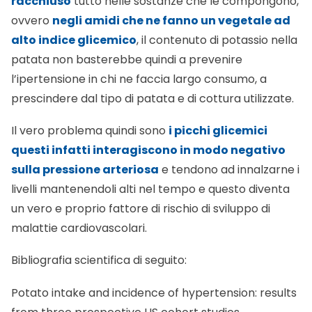
alto indice glicemico
, il contenuto di potassio nella
patata non basterebbe quindi a prevenire
l’ipertensione in chi ne faccia largo consumo, a
prescindere dal tipo di patata e di cottura utilizzate.
Il vero problema quindi sono
i picchi glicemici
questi infatti interagiscono in modo negativo
sulla pressione arteriosa
e tendono ad innalzarne i
livelli mantenendoli alti nel tempo e questo diventa
un vero e proprio fattore di rischio di sviluppo di
malattie cardiovascolari.
Bibliografia scientifica di seguito:
Potato intake and incidence of hypertension: results
from three prospective US cohort studies
BMJ 2016;353:i2351
http://www.bmj.com/content/353/b