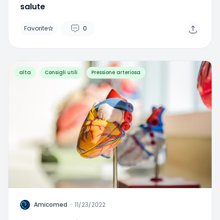
Favorite
0
alta
Consigli utili
Pressione arteriosa
A
Amicomed
·
11/23/2022
Apnee ostruttive? Attento a cuore e
glicemia!