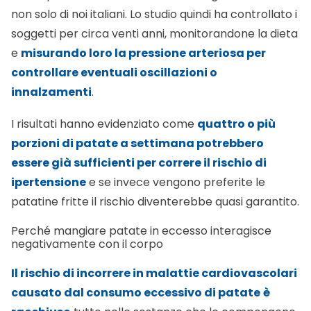
e
misurando loro la pressione arteriosa per
controllare eventuali oscillazioni o
innalzamenti
.
I risultati hanno evidenziato come
quattro o più
porzioni di patate a settimana potrebbero
essere già sufficienti per correre il rischio di
ipertensione
e se invece vengono preferite le
patatine fritte il rischio diventerebbe quasi garantito.
Perché mangiare patate in eccesso interagisce
negativamente con il corpo
Il rischio di incorrere in malattie cardiovascolari
causato dal consumo eccessivo di patate
è
racchiuso
tutto nelle sostanze che le compongono,
ovvero
negli amidi che ne fanno un vegetale ad