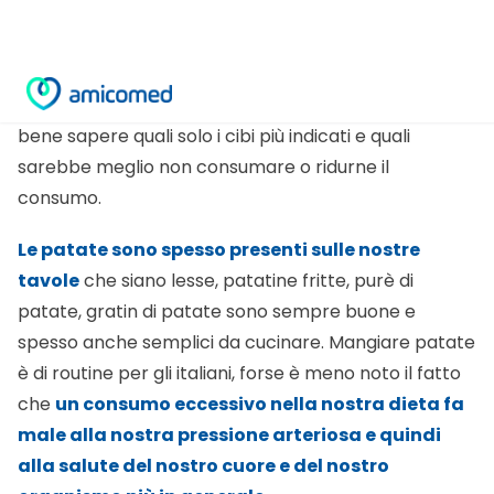
prevenzione delle malattie cardiovascolari c’è una
sana e corretta alimentazione e per questo motivo è
bene sapere quali solo i cibi più indicati e quali
sarebbe meglio non consumare o ridurne il
consumo.
Le patate sono spesso presenti sulle nostre
tavole
che siano lesse, patatine fritte, purè di
patate, gratin di patate sono sempre buone e
spesso anche semplici da cucinare. Mangiare patate
è di routine per gli italiani, forse è meno noto il fatto
che
un consumo eccessivo nella nostra dieta fa
male alla nostra pressione arteriosa e quindi
alla salute del nostro cuore e del nostro
organismo più in generale
.
Uno studio condotto dal team di ricercatori del