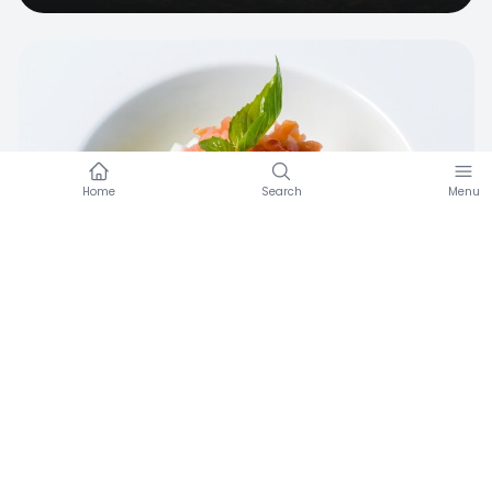
Favorite
Aperitivo in spiaggia anche per gli ipertesi
Amicomed
·
01/24/2023
Favorite