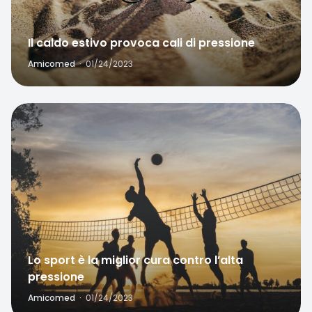
Il caldo estivo provoca cali di pressione
Amicomed
·
01/24/2023
Favorite
Lo sport è la miglior cura contro l’alta
pressione
Amicomed
·
01/24/2023