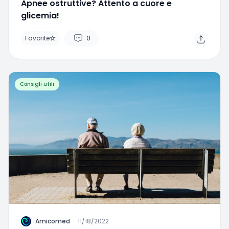
Favorite
0
Consigli utili
A
Amicomed
·
11/18/2022
Fattori di rischio modificabili e non!