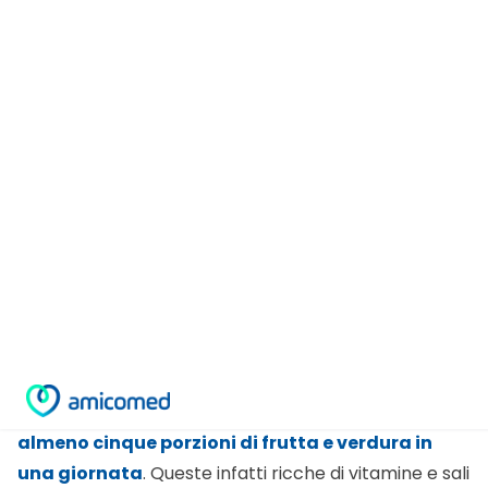
Un’alimentazione corretta è alla base della
buona prevenzione dalle malattie
cardiovascolari e dall’
ipertensione arteriosa
ecco perchè è importante mangiare frutta e
verdura quotidianamente. Una dieta, per poter
essere considerata ottimale, deve comprendere
almeno cinque porzioni di frutta e verdura in
una giornata
. Queste infatti ricche di vitamine e sali