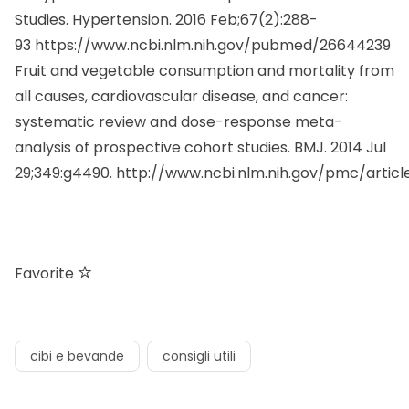
Studies.
Hypertension.
2016 Feb;67(2):288-
93
https://www.ncbi.nlm.nih.gov/pubmed/26644239
Fruit and vegetable consumption and mortality from
all causes, cardiovascular disease, and cancer:
systematic review and dose-response meta-
analysis of prospective cohort studies.
BMJ.
2014 Jul
29;349:g4490.
http://www.ncbi.nlm.nih.gov/pmc/artic
Favorite
cibi e bevande
consigli utili