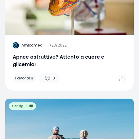
A
Amicomed
·
11/23/2022
Apnee ostruttive? Attento a cuore e
glicemia!
Favorite
0
Consigli utili