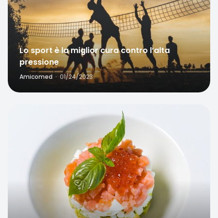
Home
Search
Lo sport è la miglior cura contro l’alta
pressione
Amicomed
·
01/24/2023
Favorite