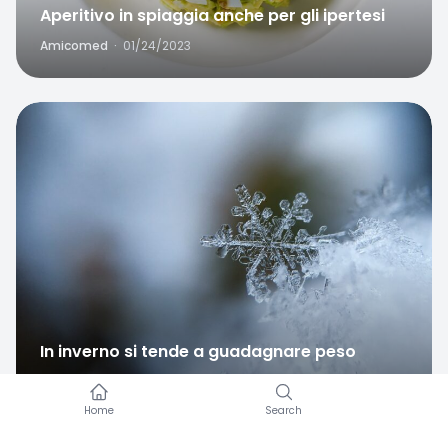
Aperitivo in spiaggia anche per gli ipertesi
Amicomed
·
01/24/2023
Favorite
In inverno si tende a guadagnare peso
Amicomed
·
12/09/2022