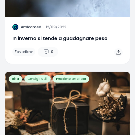
A
Amicomed
·
12/09/2022
In inverno si tende a guadagnare peso
Favorite
0
alta
Consigli utili
Pressione arteriosa