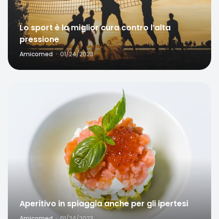
Lo sport è la miglior cura contro l’alta
pressione
Amicomed
·
01/24/2023
Favorite
Aperitivo in spiaggia anche per gli ipertesi
Amicomed
·
01/24/2023