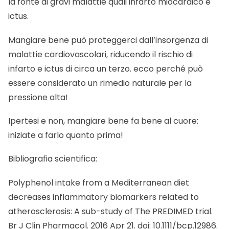
la fonte di gravi malattie quali infarto miocardico e
ictus.
Mangiare bene può proteggerci dall’insorgenza di
malattie cardiovascolari, riducendo il rischio di
infarto e ictus di circa un terzo. ecco perché può
essere considerato un
rimedio naturale per la
pressione alta
!
Ipertesi e non, mangiare bene fa bene al cuore:
iniziate a farlo quanto prima!
Bibliografia scientifica:
Polyphenol intake from a Mediterranean diet
decreases inflammatory biomarkers related to
atherosclerosis: A sub-study of The PREDIMED trial.
Br J Clin Pharmacol. 2016 Apr 21. doi: 10.1111/bcp.12986.