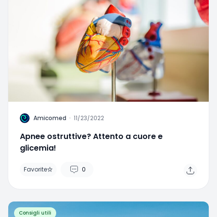
A
Amicomed
·
11/23/2022
Apnee ostruttive? Attento a cuore e
glicemia!
Favorite
0
Consigli utili