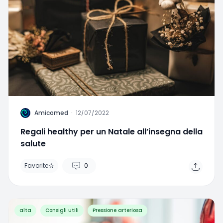
A
Amicomed
·
12/07/2022
Regali healthy per un Natale all’insegna della
salute
Favorite
0
alta
Consigli utili
Pressione arteriosa