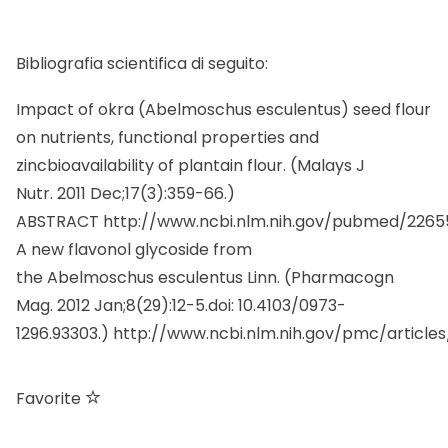
Bibliografia scientifica di seguito:
Impact of okra (Abelmoschus esculentus) seed flour
on nutrients, functional properties and
zincbioavailability of plantain flour. (Malays J
Nutr. 2011 Dec;17(3):359-66.)
ABSTRACT
http://www.ncbi.nlm.nih.gov/pubmed/226
A new flavonol glycoside from
the Abelmoschus esculentus Linn. (Pharmacogn
Mag. 2012 Jan;8(29):12-5.doi: 10.4103/0973-
1296.93303.)
http://www.ncbi.nlm.nih.gov/pmc/articl
Favorite