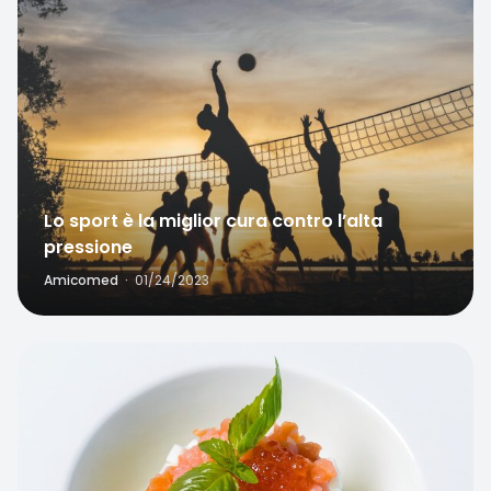
Favorite
Lo sport è la miglior cura contro l’alta
pressione
Amicomed
·
01/24/2023
Favorite