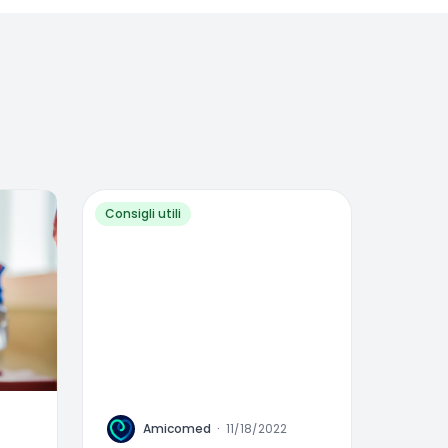
Consigli utili
A
Amicomed
·
11/18/2022