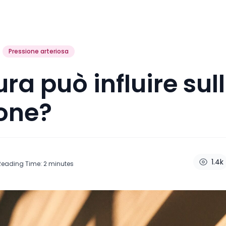
Pressione arteriosa
ura può influire sul
one?
1.4k
Reading Time:
2
minutes