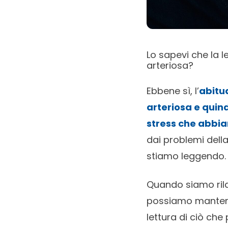
Lo sapevi che la l
arteriosa?
Ebbene sì, l’
abitud
arteriosa e quin
stress che abbi
dai problemi dell
stiamo leggendo. Q
Quando siamo rilas
possiamo mantene
lettura di ciò che 