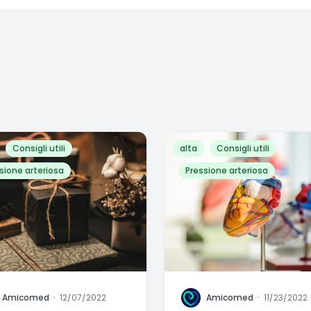
Consigli utili
alta
Consigli utili
sione arteriosa
Pressione arteriosa
A
Amicomed
·
12/07/2022
Amicomed
·
11/23/2022