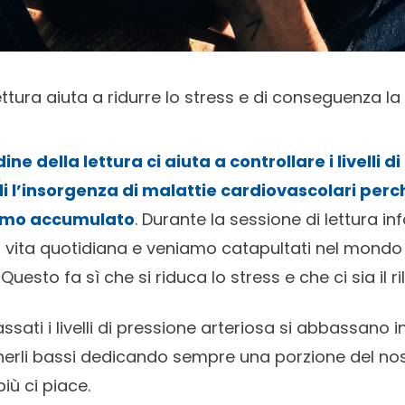
ettura aiuta a ridurre lo stress e di conseguenza l
ine della lettura ci aiuta a controllare i livelli d
di l’insorgenza di malattie cardiovascolari perc
amo accumulato
. Durante la sessione di lettura in
a vita quotidiana e veniamo catapultati nel mond
uesto fa sì che si riduca lo stress e che ci sia il 
sati i livelli di pressione arteriosa si abbassano 
rli bassi dedicando sempre una porzione del nos
più ci piace.