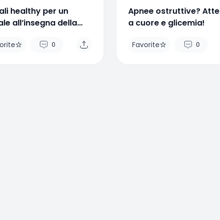
li healthy per un
Apnee ostruttive? Att
le all’insegna della
a cuore e glicemia!
ute
orite
Favorite
0
0
rite
Favorite
0
0