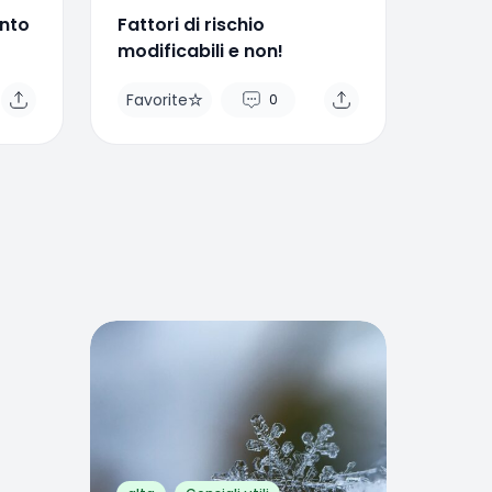
ento
Fattori di rischio
modificabili e non!
Favorite
0
Favorite
0