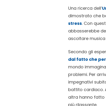
Una ricerca dell’
U
dimostrato che 
stress
. Con quest
abbasserebbe del 
ascoltare musica 
Secondo gli esperti
dal fatto che per
mondo immaginario
problemi. Per arri
impegnativi subito 
battito cardiaco. 
altra hanno fatto 
più rilassante.