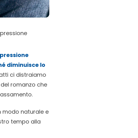
a pressione
i pressione
hé diminuisce lo
fatti ci distraiamo
o del romanzo che
rilassamento.
in modo naturale e
tro tempo alla