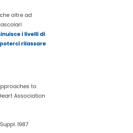
che oltre ad
vascolari
nuisce i livelli di
poterci rilassare
 Approaches to
Heart Association
Suppl. 1987