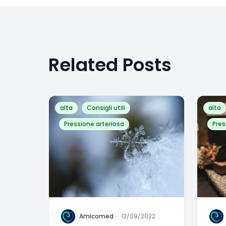
Related Posts
alta
Consigli utili
alta
Pressione arteriosa
Pres
A
A
Amicomed
·
12/09/2022