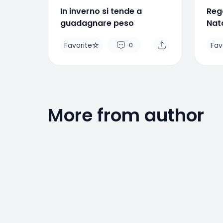
In inverno si tende a
Rega
guadagnare peso
Nata
sal
Favorite
Fav
0
More from author
Favorite
Favo
0