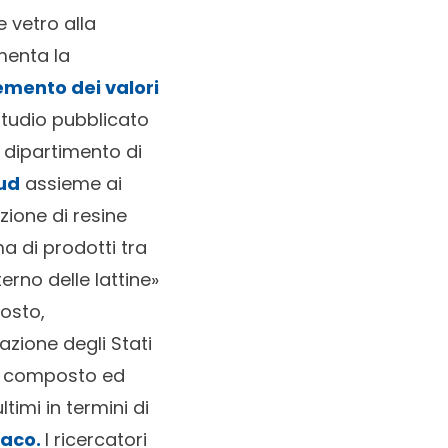
e vetro alla
umenta la
emento dei valori
o studio pubblicato
 dipartimento di
sud
assieme ai
zione di resine
 di prodotti tra
terno delle lattine»
posto,
lazione degli Stati
 il composto ed
timi in termini di
iaco.
I ricercatori