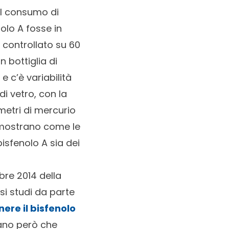
 il consumo di
olo A fosse in
l controllato su 60
 bottiglia di
e c’è variabilità
di vetro, con la
imetri di mercurio
dimostrano come le
isfenolo A sia dei
bre 2014 della
si studi da parte
nere il bisfenolo
dano però che