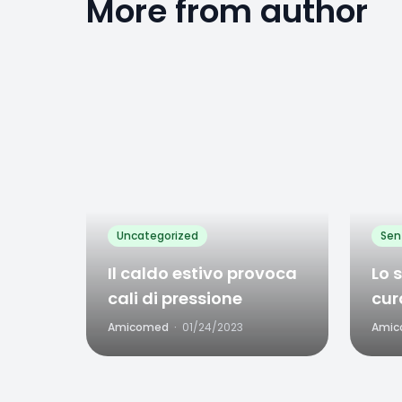
More from author
Favorite
Favo
0
Uncategorized
Sen
Il caldo estivo provoca
Lo 
cali di pressione
cur
pre
Amicomed
·
01/24/2023
Amic