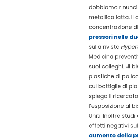
dobbiamo rinunciar
metallica latta. I
concentrazione d
pressori nelle d
sulla rivista
Hyper
Medicina preventi
suoi colleghi. «Il
plastiche di poli
cui bottiglie di pl
spiega il ricercat
l’esposizione al bi
Uniti. Inoltre stu
effetti negativi su
aumento della p