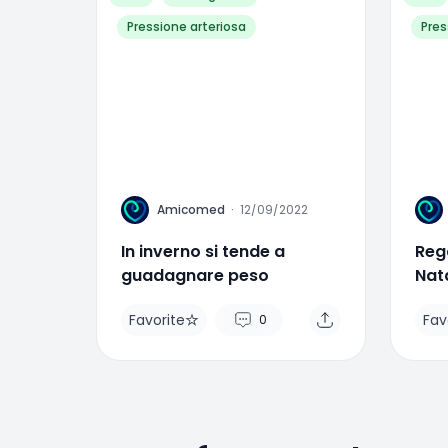
Pressione arteriosa
Pres
A
A
Amicomed
·
12/09/2022
In inverno si tende a
Rega
guadagnare peso
Nata
sal
Favorite
Fav
0