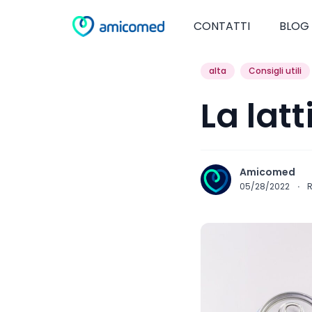
CONTATTI
BLOG
alta
Consigli utili
La latt
Amicomed
05/28/2022
·