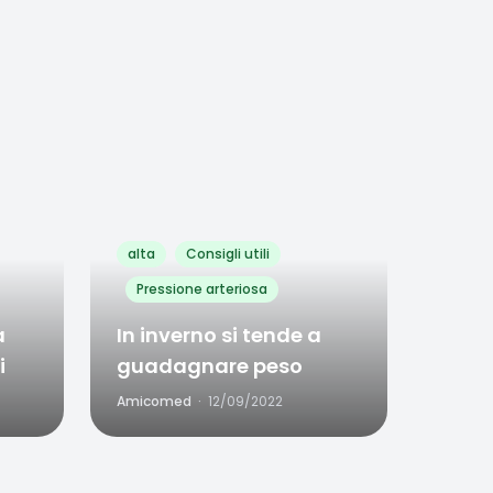
Favorite
0
alta
Consigli utili
Pressione arteriosa
a
In inverno si tende a
i
guadagnare peso
Amicomed
·
12/09/2022