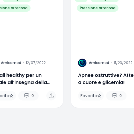
sione arteriosa
Pressione arteriosa
A
Amicomed
·
12/07/2022
Amicomed
·
11/23/2022
li healthy per un
Apnee ostruttive? Att
le all’insegna della
a cuore e glicemia!
ute
orite
Favorite
0
0