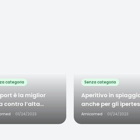
rite
Favorite
0
0
za categoria
Senza categoria
sport è la miglior
Aperitivo in spiaggi
a contro l’alta
anche per gli ipertes
ssione
omed
·
01/24/2023
Amicomed
·
01/24/2023