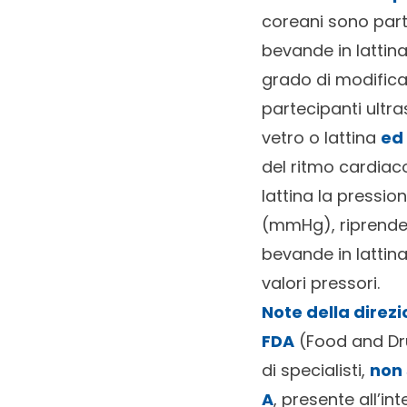
coreani sono parti
bevande in lattin
grado di modificar
partecipanti ultra
vetro o lattina
ed
del ritmo cardiaco
lattina la pressio
(mmHg), riprende 
bevande in lattina
valori pressori.
Note della direz
FDA
(Food and Dru
di specialisti,
non 
A
, presente all’in