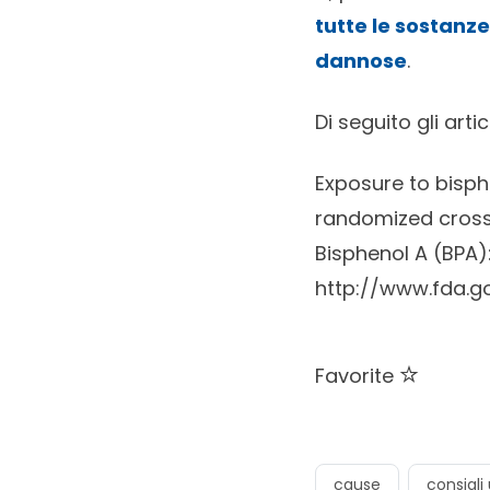
tutte le sostanz
dannose
.
Di seguito gli artico
Exposure to bisph
randomized cross
Bisphenol A (BPA)
http://www.fda.
Favorite
cause
consigli u