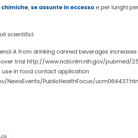
e chimiche
,
se assunte in eccesso
e per lunghi per
li scientifici:
enol A from drinking canned beverages increases
over trial
http://www.ncbi.nlm.nih.gov/pubmed/
: use in food contact application
gov/NewsEvents/PublicHealthFocus/ucm064437.ht
tili