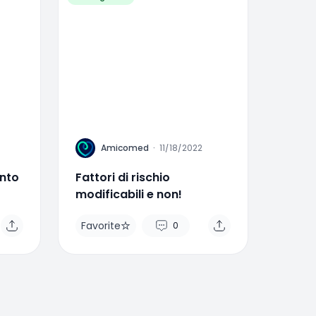
A
Amicomed
·
11/18/2022
ento
Fattori di rischio
modificabili e non!
Favorite
0