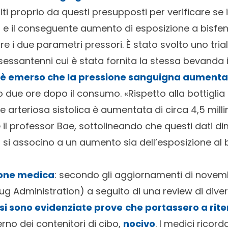
ti proprio da questi presupposti per verificare se
a e il conseguente aumento di esposizione a bisfen
e i due parametri pressori. È stato svolto uno tria
sessantenni cui è stata fornita la stessa bevanda in
 è emerso che la pressione sanguigna aumenta
 due ore dopo il consumo. «Rispetto alla bottiglia 
ne arteriosa sistolica è aumentata di circa 4,5 mill
il professor Bae, sottolineando che questi dati 
 si associno a un aumento sia dell’esposizione al b
ione medica
: secondo gli aggiornamenti di novem
g Administration) a seguito di una review di diver
si sono evidenziate prove
che portassero a rite
terno dei contenitori di cibo,
nocivo
. I medici ricor