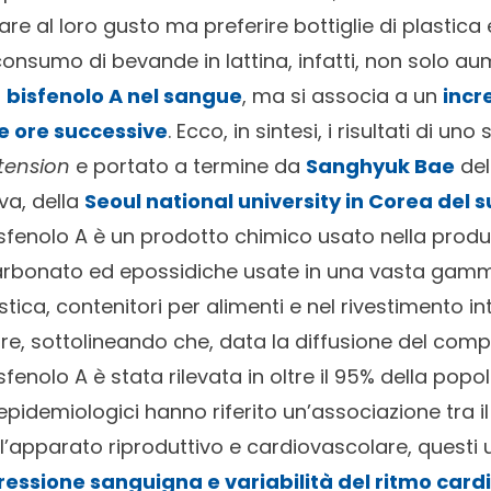
e al loro gusto ma preferire bottiglie di plastica 
l consumo di bevande in lattina, infatti, non solo a
i
bisfenolo A nel sangue
, ma si associa a un
incr
ue ore successive
. Ecco, in sintesi, i risultati di un
tension
e portato a termine da
Sanghyuk Bae
del
va, della
Seoul national university in Corea del 
 bisfenolo A è un prodotto chimico usato nella produ
carbonato ed epossidiche usate in una vasta gamma
astica, contenitori per alimenti e nel rivestimento in
ore, sottolineando che, data la diffusione del com
sfenolo A è stata rilevata in oltre il 95% della popo
di epidemiologici hanno riferito un’associazione tra
ll’apparato riproduttivo e cardiovascolare, questi ul
ressione sanguigna
e variabilità del ritmo card