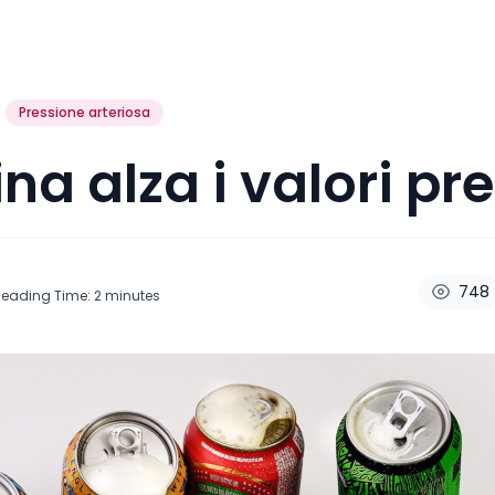
Pressione arteriosa
ina alza i valori pr
748
Reading Time:
2
minutes