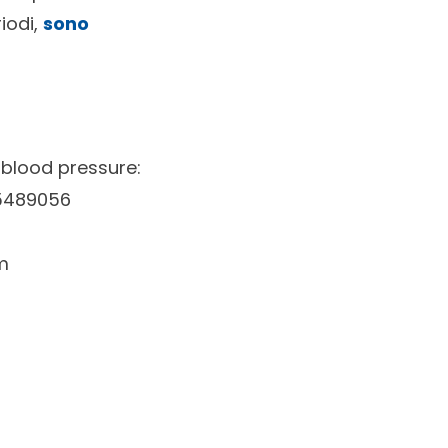
iodi,
sono
 blood pressure:
25489056
m