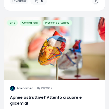
Favorite
0
alta
Consigli utili
Pressione arteriosa
A
Amicomed
·
11/23/2022
Apnee ostruttive? Attento a cuore e
glicemia!