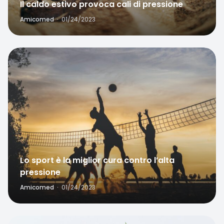
Il caldo estivo provoca cali di pressione
Amicomed
·
01/24/2023
Favorite
Lo sport è la miglior cura contro l’alta
pressione
Amicomed
·
01/24/2023