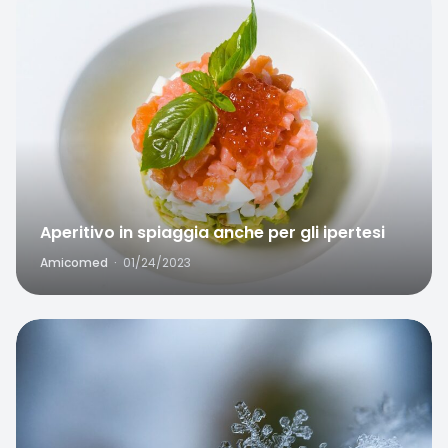
Favorite
Aperitivo in spiaggia anche per gli ipertesi
Amicomed
·
01/24/2023
Favorite