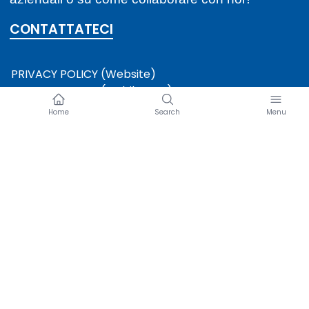
CONTATTATECI
PRIVACY POLICY (Website)
PRIVACY POLICY (Mobile App)
COOKIE POLICY
TERMINI DI UTILIZZO (Mobile App)
* Amicomed non effettua diagnosi di ipertensione e non deve sostituire
il ruolo del medico o le terapie prescritte. Consultate sempre il vostro
medico prima di adottare nuove routine di esercizio fisico o di dieta o di
modificare le terapie che vi sono state prescritte. Migliaia di utenti
iscritti spontaneamente hanno dichiarato di aver migliorato i propri valori
pressori nel corso di uno studio caso-controllo su Amicomed; uno
studio clinico randomizzato completo per convalidare l'efficacia di
Amicomed è previsto per l'arruolamento e il lancio nel 2024.
Scarica l'app