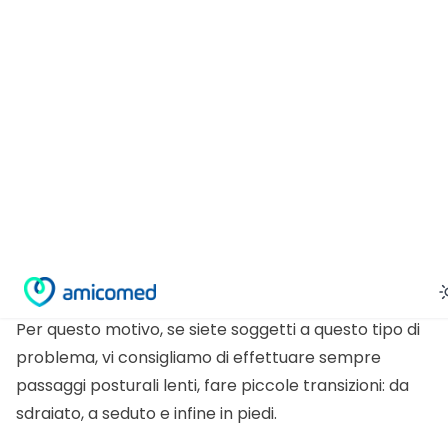
abbassamento della pressione sistolica ≥20 mmHg
o della distolica ≥10 mmHg entro 3 min nel passare
dalla posizione sdraiata alla postura eretta.
I
sintomi sono giramenti di testa improvvisi,
perdita di equilibro, vertigini e in alcuni casi
svenimento
. Questi sintomi vengono causati dal
passaggio dalla posizione supina a quella verticale
nel caso in cui il nostro corpo non sia in grado di
rispondere in maniera sufficientemente rapida a
questo cambio posturale.
Per questo motivo, se siete soggetti a questo tipo di
problema, vi consigliamo di effettuare sempre
passaggi posturali lenti, fare piccole transizioni: da
sdraiato, a seduto e infine in piedi.
Chi rischia di essere più soggetto all’ipotensione
ortostatica?