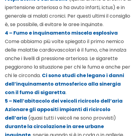
ipertensione arteriosa o ha avuto infarti, ictus) e in
generale ai malati cronici. Per questi ultimi il consiglio
è, se possibile, di evitare le aree inquinate.
4 – Fumo e inquinamento miscela esplosiva
Come abbiamo più volte spiegato il primo nemico
delle malattie cardiovascolari è il fumo, che innalza
anche i livelli di pressione arteriosa. Le sigarette
peggiorano la situazione per chi le fuma e anche per
chi le circonda.
Ci sono studi che legano i danni
dell’inquinamento atmosferico alla sinergia
con il fumo di sigaretta
.
5 – Nell’abitacolo dei veicoli ricircolo dell’aria
Azionare gli appositi impianti di ricircolo
dell’aria
(quasi tutti i veicoli ne sono provvisti)
durante la circolazione in aree urbane
inquinate
, specie quando si è in coda o in gallerie,