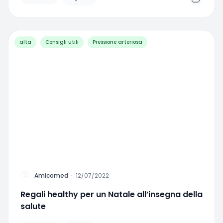
Aperitivo in spiaggia anche per gli ipertesi
Amicomed
·
01/24/2023
Favorite
In inverno si tende a guadagnare peso
Amicomed
·
12/09/2022