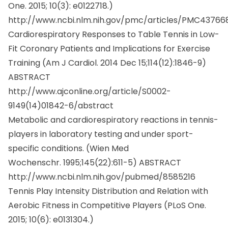
A
Amicomed
·
11/18/2022
Fattori di rischio modificabili e non!
Favorite
0
More from author