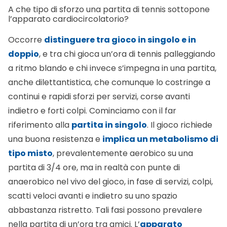
A
Amicomed
·
12/09/2022
In inverno si tende a guadagnare peso
Favorite
0
alta
Consigli utili
Pressione arteriosa