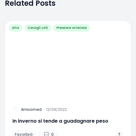
Lo sport è la miglior cura contro l’alta
pressione
Amicomed
·
01/24/2023
Favorite