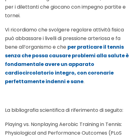
A
Amicomed
·
11/23/2022
Apnee ostruttive? Attento a cuore e
glicemia!
Favorite
0
Consigli utili