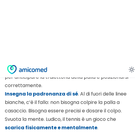
Favorite
Related Posts
alta
Consigli utili
Pressione arteriosa