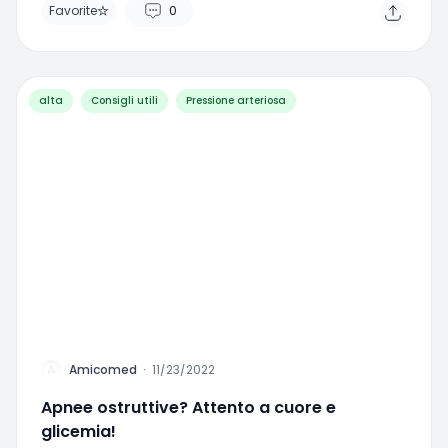
Amicomed funziona meglio con un bracciale per
la pressione sanguigna.
Vuoi saperne di più sui nostri programmi
aziendali o su come collaborare con noi?
CONTATTATECI
PRIVACY POLICY (Website)
PRIVACY POLICY (Mobile App)
COOKIE POLICY
TERMINI DI UTILIZZO (Mobile App)