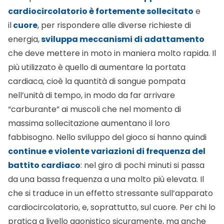
A
Amicomed
·
12/07/2022
Regali healthy per un Natale all’insegna della
salute
Favorite
0
alta
Consigli utili
Pressione arteriosa