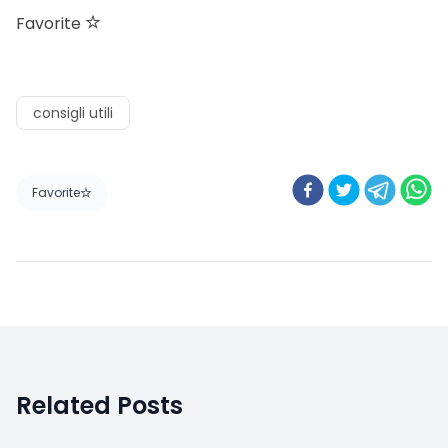
A
Amicomed
·
12/09/2022
In inverno si tende a guadagnare peso
Favorite
0
alta
Consigli utili
Pressione arteriosa