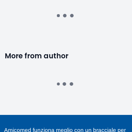
A
Amicomed
·
12/07/2022
Regali healthy per un Natale all’insegna della
salute
Favorite
0
alta
Consigli utili
Pressione arteriosa