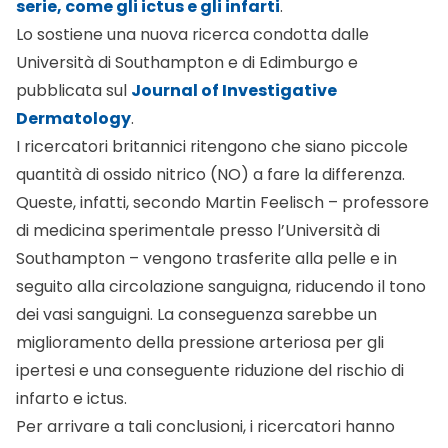
solo UVA.
«L’ossido nitrico insieme con i suoi sottoprodotti,
conosciuti per essere abbondanti nella pelle, è
coinvolto nella regolazione della pressione
sanguigna – sottolinea
Feelisch
–
Quando sono
esposti alla luce del sole, piccole quantità di NO
(ossido nitrico) vengono trasferite dalla pelle
alla circolazione, abbassando il tono dei vasi
sanguigni, e riducendo il rischio di infarto e
ictus
».
I risultati dello studio sembrano, inoltre, suggerire
che l’esposizione agli UVA sia in grado di alterare i
livelli di metaboliti dell’ossido nitrico, senza per
questo cambiare negativamente le quantità di
vitamina D presenti in una persona.
«Questi risultati sono significativi per il dibattito in