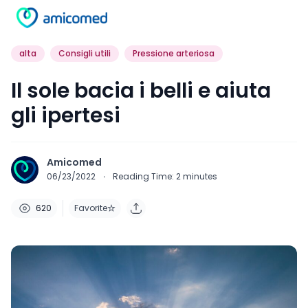
Una buona novità per gli ipertesi: l’esposizione
alla luce solare sembra essere in grado di
modificare i livelli di ossido nitrico a livello
cutaneo e dilatare i vasi sanguigni, riducendo
così la pressione arteriosa.
La luce del sole fa bene alle ossa e all’umore. In
realtà,
la luce solare si rivelerebbe un ottimo
strumento in grado di ridurre patologie più
serie, come gli ictus e gli infarti
.
Lo sostiene una nuova ricerca condotta dalle
Università di Southampton e di Edimburgo e
pubblicata sul
Journal of Investigative
Dermatology
.
I ricercatori britannici ritengono che siano piccole