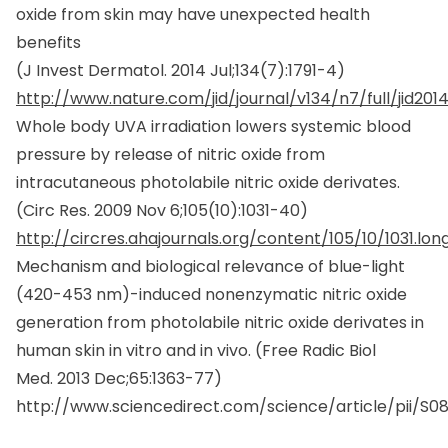
Favorite
Related Posts
alta
Consigli utili
Pressione arteriosa