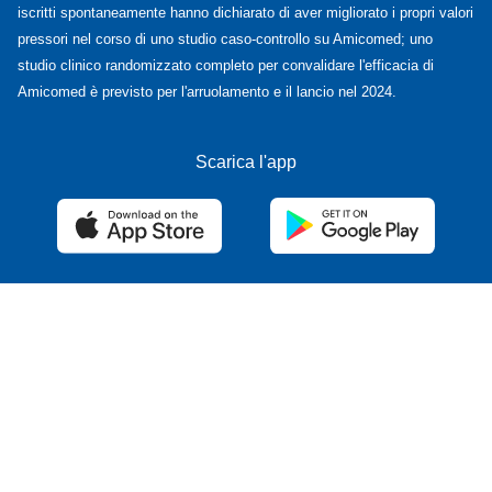
A
Amicomed
·
11/18/2022
Fattori di rischio modificabili e non!
Favorite
0
More from author