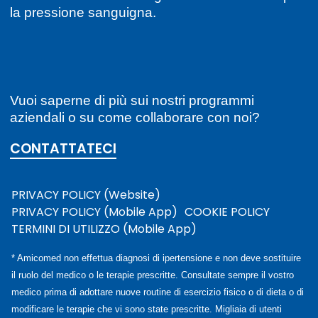
A
Amicomed
·
11/23/2022
Apnee ostruttive? Attento a cuore e
glicemia!
Favorite
0
Consigli utili