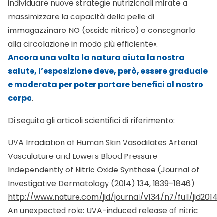
intracutaneous photolabile nitric oxide derivates.
(
Circ Res.
2009 Nov 6;105(10):1031-40)
http://circres.ahajournals.org/content/105/10/1031.lon
Mechanism and biological relevance of blue-light
(420-453 nm)-induced nonenzymatic nitric oxide
generation from photolabile nitric oxide derivates in
human skin in vitro and in vivo. (
Free Radic Biol
Med.
2013 Dec;65:1363-77)
http://www.sciencedirect.com/science/article/pii/S
Favorite
consigli utili