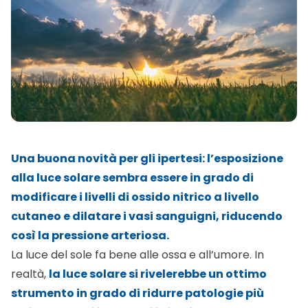
quantità di ossido nitrico (NO) a fare la differenza.
Queste, infatti, secondo Martin Feelisch – professore
di medicina sperimentale presso l’Università di
Southampton – vengono trasferite alla pelle e in
seguito alla circolazione sanguigna, riducendo il tono
dei vasi sanguigni. La conseguenza sarebbe un
miglioramento della pressione arteriosa per gli
ipertesi e una conseguente riduzione del rischio di
infarto e ictus.
Per arrivare a tali conclusioni, i ricercatori hanno
arruolato 24 volontari esposti ai raggi ultravioletti
UVA per mezzo di lampade abbronzanti. Ogni
sessione durava mediamente 20 minuti e in totale
sono state eseguite due sedute. Vi era, però, una
piccola differenza tra una e l’altra: nella prima le
lampade emettevano anche calore, nella seconda