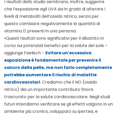
e moderata per poter portare benefici al nostro
corpo
.
Di seguito gli articoli scientifici di riferimento:
UVA Irradiation of Human Skin Vasodilates Arterial
Vasculature and Lowers Blood Pressure
Independently of Nitric Oxide Synthase (Journal of
Investigative Dermatology (2014) 134, 1839–1846)
http://www.nature.com/jid/journal/v134/n7/full/jid201
An unexpected role: UVA-induced release of nitric
oxide from skin may have unexpected health
benefits
(
J Invest Dermatol.
2014 Jul;134(7):1791-4)
http://www.nature.com/jid/journal/v134/n7/full/jid201
Whole body UVA irradiation lowers systemic blood
pressure by release of nitric oxide from