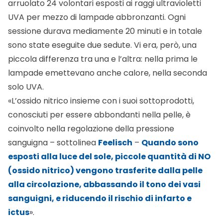
corso sui potenziali benefici per la salute del sole –
aggiunge Feelisch –
Evitare un’eccessiva
esposizione è fondamentale per prevenire il
cancro della pelle, ma non farlo completamente
potrebbe aumentare il rischio di malattie
cardiovascolari
. Crediamo che il NO (ossido
nitrico) dia un importante contributo finora
trascurato per la salute cardiovascolare. Negli studi
futuri intendiamo verificare se gli effetti valgono in un
ambiente più cronico, sviluppato su ipertesi, e
individuare nuove strategie nutrizionali mirate a
massimizzare la capacità della pelle di
immagazzinare NO (ossido nitrico) e consegnarlo
alla circolazione in modo più efficiente».
Ancora una volta la natura aiuta la nostra
salute, l’esposizione deve, però, essere graduale