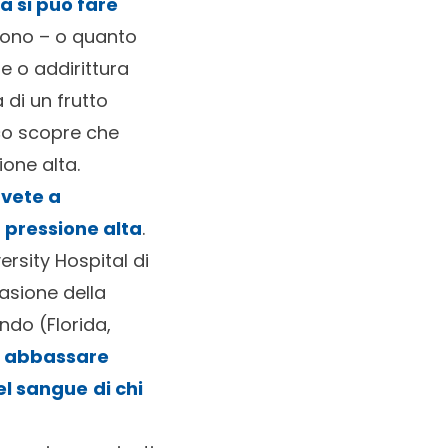
a si può fare
scono – o quanto
 o addirittura
 di un frutto
ico scopre che
ione alta.
avete a
a pressione alta
.
rsity Hospital di
asione della
ndo (Florida,
abbassare
del sangue
di chi