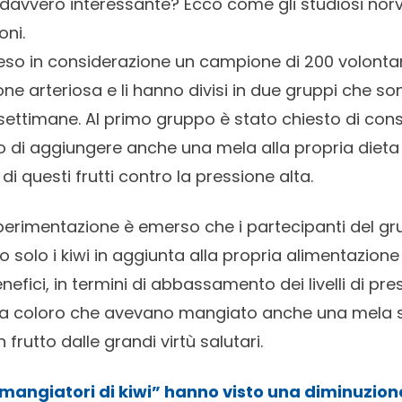
 davvero interessante? Ecco come gli studiosi norv
oni.
eso in considerazione un campione di 200 volontar
ssione arteriosa e li hanno divisi in due gruppi che so
settimane. Al primo gruppo è stato chiesto di cons
o di aggiungere anche una mela alla propria dieta
i di questi frutti contro la pressione alta.
sperimentazione è emerso che i partecipanti del 
solo i kiwi in aggiunta alla propria alimentazione
fici, in termini di abbassamento dei livelli di pre
to a coloro che avevano mangiato anche una mela
frutto dalle grandi virtù salutari.
“mangiatori di kiwi” hanno visto una diminuzione 