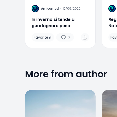
A
A
Amicomed
·
12/09/2022
In inverno si tende a
Rega
guadagnare peso
Nata
sal
Favorite
Fav
0
More from author
Favorite
Favo
0