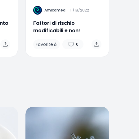
A
Amicomed
·
11/18/2022
ento
Fattori di rischio
modificabili e non!
Favorite
0
Favorite
0