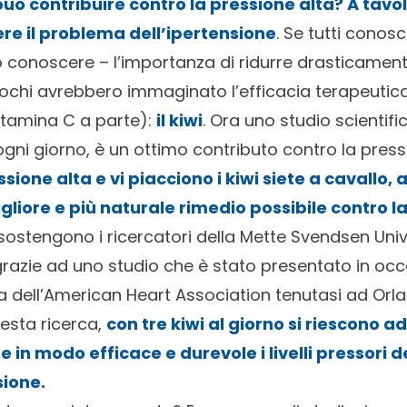
uò contribuire contro la pressione alta? A tavol
ere il problema dell’ipertensione
. Se tutti cono
onoscere – l’importanza di ridurre drasticamente
 pochi avrebbero immaginato l’efficacia terapeutica
itamina C a parte):
il kiwi
. Ora uno studio scientif
gni giorno, è un ottimo contributo contro la press
ssione alta e vi piacciono i kiwi siete a cavallo, 
igliore e più
naturale rimedio possibile contro l
ostengono i ricercatori della Mette Svendsen Unive
grazie ad uno studio che è stato presentato in occ
ca dell’American Heart Association tenutasi ad Orla
esta ricerca,
con tre kiwi al giorno si riescono ad
 in modo efficace e durevole i livelli pressori 
sione.