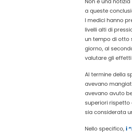
Non è una notizia
a queste conclusi
I medici hanno pr
livelli alti di pre
un tempo di otto 
giorno, al second
valutare gli effett
Al termine della 
avevano mangiato 
avevano avuto bene
superiori rispet
sia considerata un 
Nello specifico,
i 