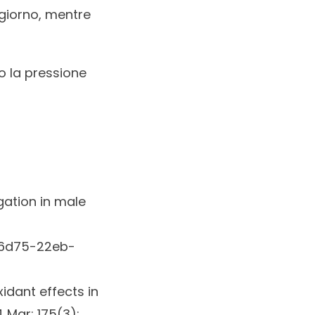
giorno, mentre
o la pressione
gation in male
96d75-22eb-
idant effects in
 Mar; 175(3):