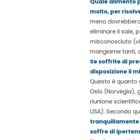
Quale alimento p
molto, per risolv
meno dovrebbero c
eliminare il sale,
misconosciuto (v
mangiarne tanti, o
Se soffrite di pre
disposizione il m
Questo è quanto s
Oslo (Norvegia), 
riunione scientifi
USA). Secondo qu
tranquillamente e
soffre di iperten