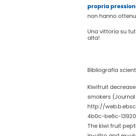
propria pressione
non hanno ottenuto
Una vittoria su tu
alta!
Bibliografia scient
Kiwifruit decreas
smokers (Journal 
http://web.b.eb
4b0c-be6c-13920
The kiwi fruit pep
in-vitro and ex-v