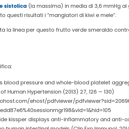
 sistolica
(la massima) in media di 3,6 mmHg al 
 questi risultati i “mangiatori di kiwi e mele”.
tta la linea per questo frutto verde smeraldo contr
ifica:
es blood pressure and whole-blood platelet aggre
of Human Hypertension (2013) 27, 126 — 130)
scohost.com/ehost/pdfviewer/pdfviewer?sid=206
edd87e6%40sessionmgr198&vid=1&hid=105
tide kissper displays anti-inflammatory and anti-ox
ivo human intestinal models (Clin Exp Immunol. 2014