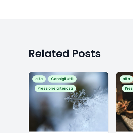
Related Posts
alta
Consigli utili
alta
Pressione arteriosa
Pres