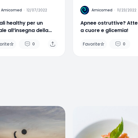
A
Amicomed
·
12/07/2022
Amicomed
·
11/23/2022
li healthy per un
Apnee ostruttive? Att
le all’insegna della
a cuore e glicemia!
ute
orite
Favorite
0
0
rite
Favorite
0
0