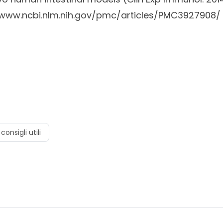
/www.ncbi.nlm.nih.gov/pmc/articles/PMC3927908/
consigli utili