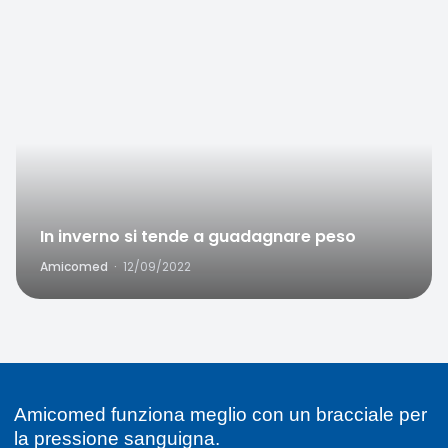
Favorite
In inverno si tende a guadagnare peso
Amicomed
·
12/09/2022
Amicomed funziona meglio con un bracciale per
la pressione sanguigna.