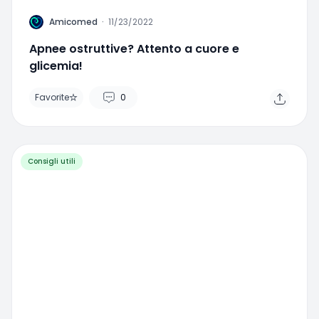
A
Amicomed
·
11/23/2022
Apnee ostruttive? Attento a cuore e
glicemia!
Favorite
0
Consigli utili