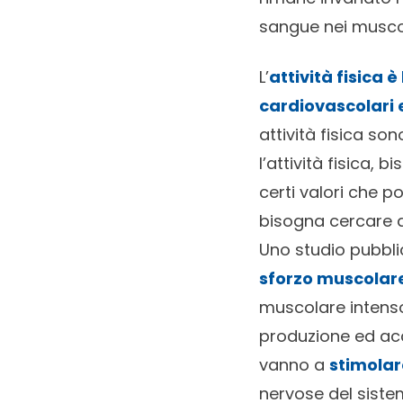
sangue nei muscol
L’
attività fisica 
cardiovascolari 
attività fisica so
l’attività fisica,
certi valori che 
bisogna cercare 
Uno studio pubbl
sforzo muscolare
muscolare intens
produzione ed acc
vanno a
stimolar
nervose del sist