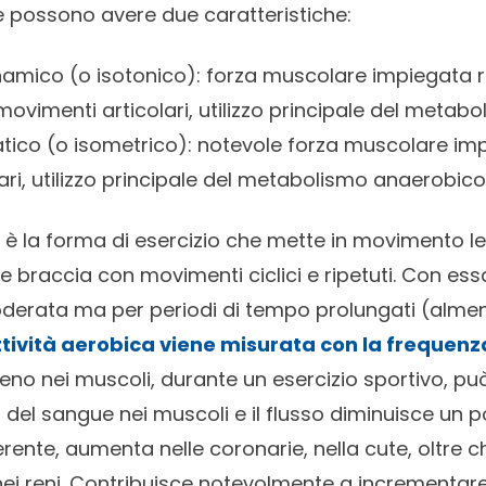
re possono avere due caratteristiche:
dinamico (o isotonico): forza muscolare impiegata 
vimenti articolari, utilizzo principale del metabo
statico (o isometrico): notevole forza muscolare im
ri, utilizzo principale del metabolismo anaerobico
ca è la forma di esercizio che mette in movimento 
 braccia con movimenti ciclici e ripetuti. Con ess
moderata ma per periodi di tempo prolungati (almen
attività aerobica viene misurata con la frequen
no nei muscoli, durante un esercizio sportivo, p
so del sangue nei muscoli e il flusso diminuisce un po
rente, aumenta nelle coronarie, nella cute, oltre c
ei reni. Contribuisce notevolmente a incrementare i