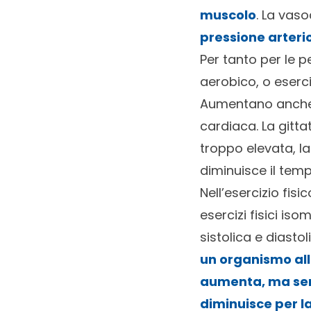
muscolo
. La vas
pressione arteri
Per tanto per le pe
aerobico, o eserci
Aumentano anche g
cardiaca. La gitt
troppo elevata, l
diminuisce il tem
Nell’esercizio fis
esercizi fisici i
sistolica e diasto
un organismo all
aumenta, ma senza
diminuisce per l