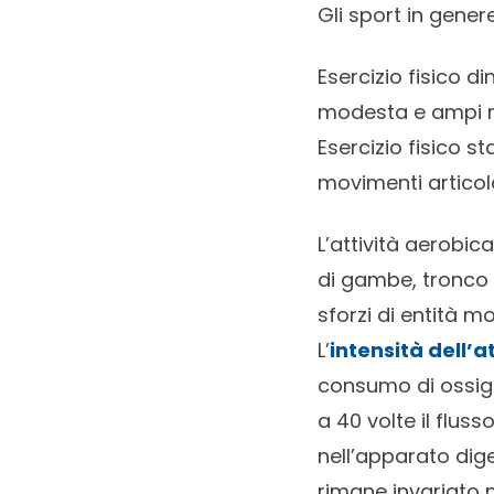
Gli sport in gene
Esercizio fisico 
modesta e ampi mo
Esercizio fisico 
movimenti articola
L’attività aerobi
di gambe, tronco e
sforzi di entità 
L’
intensità dell’
consumo di ossige
a 40 volte il flus
nell’apparato dige
rimane invariato n