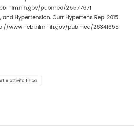
14.12.003. Epub 2014 Dec
cbi.nlm.nih.gov/pubmed/25577671
n, and Hypertension.
Curr Hypertens Rep.
2015
tp://www.ncbi.nlm.nih.gov/pubmed/26341655
rt e attività fisica