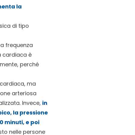
enta la
sica di tipo
la frequenza
a cardiaca è
almente, perché
a cardiaca, ma
ione arteriosa
alizzata. Invece,
in
ico, la pressione
0 minuti, e poi
esto nelle persone