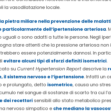
i la vasodilatazione locale.
è la pietra miliare nella prevenzione delle malatt
e particolarmente dell’ipertensione arteriosa
. 
no uguali o sono adatti a tutte le persone. Negli iper
 bisogna stare attenti che la pressione arteriosa non
potrebbero essere potenzialmente dannosi. In part
di
evitare alcuni tipi di sforzi definiti isometrici
.
icato su
Current Hypertension Report
descrive la
r
, il sistema nervoso e l’ipertensione
. Infatti un 
o e prolungato, detto
isometrico
, causa uno stre
umulo nel sangue di sostanze di scarto tra cui l’ac
e dei recettori
sensibili allo stato metabolico prese
ema nervoso simpatico e
che mediano la vasocost