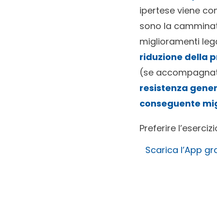
ipertese viene cons
sono la camminata, 
miglioramenti lega
riduzione della 
(se accompagnata 
resistenza genera
conseguente migl
Preferire l’eserciz
Scarica l’App gra