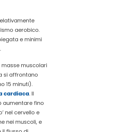
relativamente
lismo aerobico.
piegata e minimi
.
le masse muscolari
a si affrontano
o 15 minuti).
za cardiaca
. Il
uò aumentare fino
’ nel cervello e
he nei muscoli, e
l flusso di