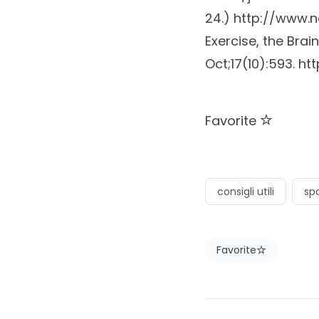
10.1016/j.autneu.20
24.)
http://www.n
Exercise, the Brai
Oct;17(10):593.
ht
Favorite
consigli utili
spo
Favorite