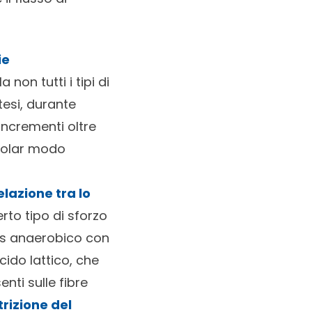
ie
Ma non tutti i tipi di
tesi, durante
 incrementi oltre
icolar modo
elazione tra lo
certo tipo di sforzo
ss anaerobico con
ido lattico, che
nti sulle fibre
rizione del