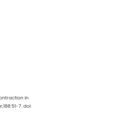
ntraction in
;188:51-7. doi: