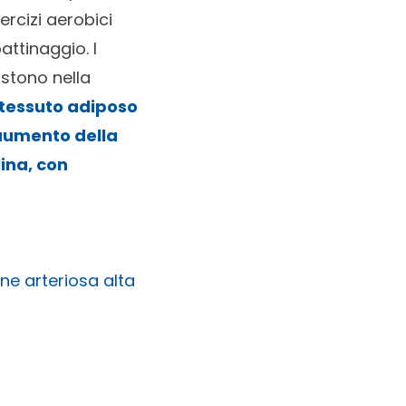
ercizi aerobici
pattinaggio. I
istono nella
 tessuto adiposo
aumento della
lina, con
one arteriosa alta