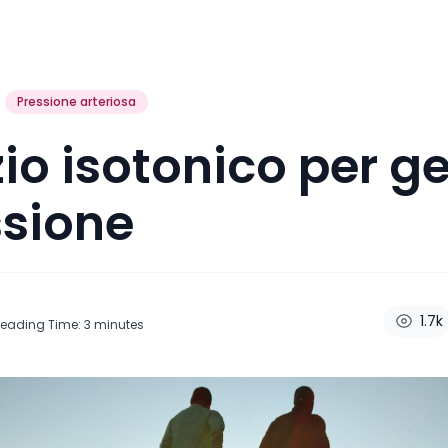
Pressione arteriosa
zio isotonico per ge
ssione
1.7k
eading Time:
3
minutes