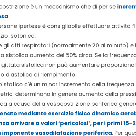
ocostrizione è un meccanismo che di per se
increm
osa
.
rsone ipertese è consigliabile effettuare attività fi
zio isotonico.
li atti respiratori (normalmente 20 al minuto) e 
ata sistolica aumenta del 50% circa. Se la frequenz
a gittata sistolica non può aumentare proporzion
po diastolico di riempimento.
ico statico c’è un minor incremento della frequenz
sometrici determinano in genere aumento della press
lica a causa della vasocostrizione periferica gener
enato mediante esercizio fisico dinamico aerob
 arrivare a valori ‘pericolosi’, per i primi 15-2
a imponente vasodilatazione periferica
. Per qu