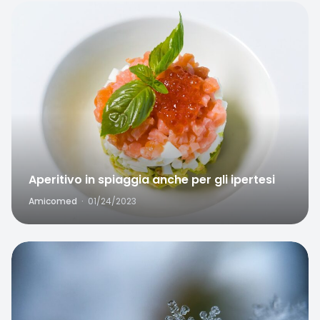
Favorite
Aperitivo in spiaggia anche per gli ipertesi
Amicomed
·
01/24/2023
Favorite