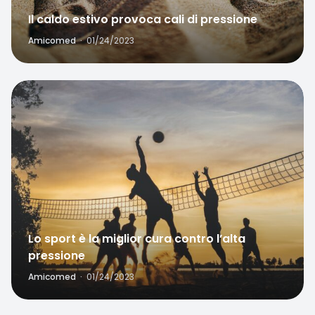
Il caldo estivo provoca cali di pressione
Amicomed
·
01/24/2023
Favorite
Lo sport è la miglior cura contro l’alta
pressione
Amicomed
·
01/24/2023