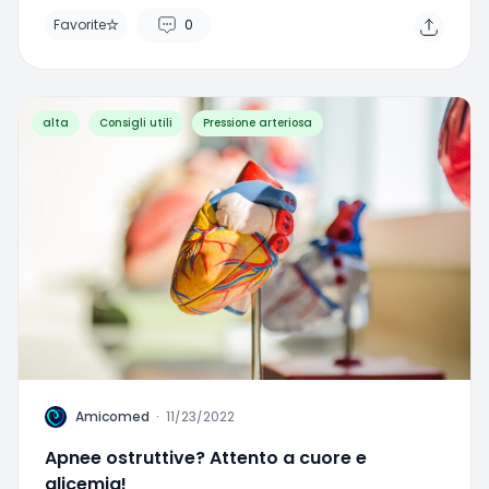
Favorite
0
alta
Consigli utili
Pressione arteriosa
A
Amicomed
·
11/23/2022
Apnee ostruttive? Attento a cuore e
glicemia!