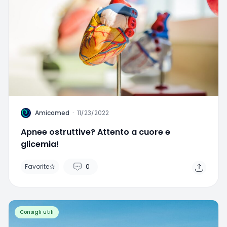
A
Amicomed
·
11/23/2022
Apnee ostruttive? Attento a cuore e
glicemia!
Favorite
0
Consigli utili