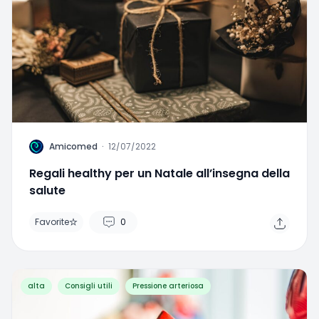
A
Amicomed
·
12/07/2022
Regali healthy per un Natale all’insegna della
salute
Favorite
0
alta
Consigli utili
Pressione arteriosa