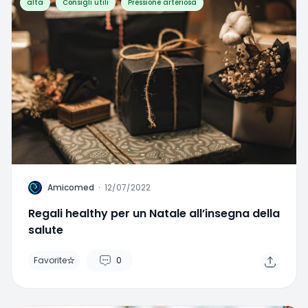
alta
Consigli utili
Pressione arteriosa
A
Amicomed
·
12/07/2022
Regali healthy per un Natale all’insegna della
salute
Favorite
0