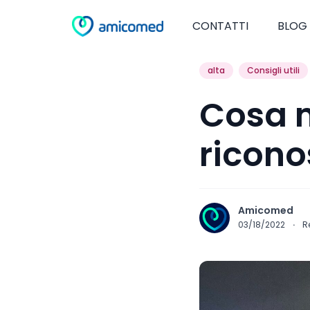
CONTATTI
BLOG
alta
Consigli utili
Cosa 
riconos
Amicomed
03/18/2022
·
R