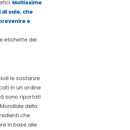
efici.
Moltissime
i di sale, che
prevenire e
e etichette dei
cioè le sostanze
ati in un ordine
tà sono riportati
 Mondiale della
redienti che
e in base alle