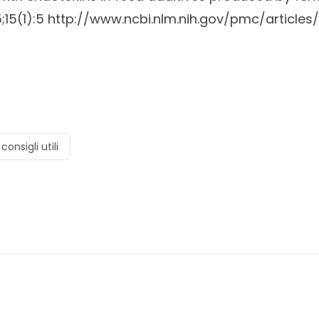
;15(1):5
http://www.ncbi.nlm.nih.gov/pmc/article
consigli utili