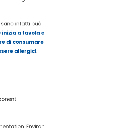
sano infatti può
inizia a tavola e
are di consumare
sere allergici
.
ponent
mentation. Environ