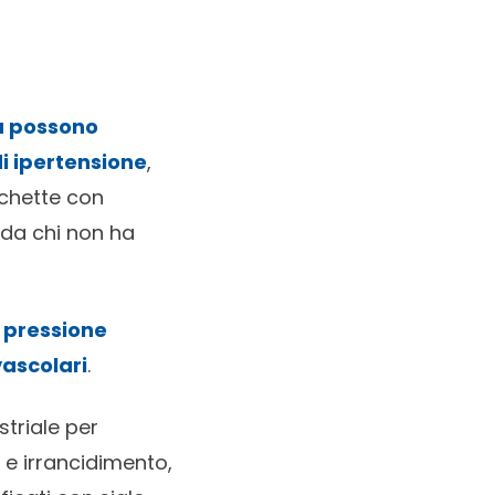
ta possono
i ipertensione
,
ichette con
da chi non ha
i pressione
vascolari
.
triale per
 e irrancidimento,