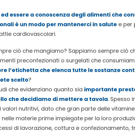
 ed essere a conoscenza degli alimenti che co
zionali è un modo per mantenerci in salute
e per 
attie cardiovascolari.
pre ciò che mangiamo? Sappiamo sempre ciò ch
 alimenti preconfezionati o surgelati che consumia
ere l’etichetta che elenca tutte le sostanze con
ete scelto
?
studi che evidenziano quanto sia
importante prest
llo che decidiamo di mettere a tavola
. Spesso in
valori nutritivi, dato che gran parte delle vitamine 
i nelle materie prime impiegate per la loro produzi
ocessi di lavorazione, cottura e confezionamento, t