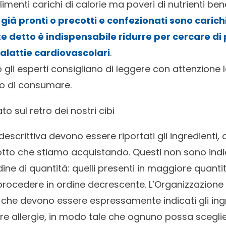
alimenti carichi di calorie ma poveri di nutrienti ben
bi già pronti o precotti e confezionati sono carich
e detto è indispensabile ridurre per cercare di 
lattie cardiovascolari
.
gli esperti consigliano di leggere con attenzione l
mo di consumare.
o sul retro dei nostri cibi
descrittiva devono essere riportati gli ingredienti, 
otto che stiamo acquistando. Questi non sono indic
ine di quantità: quelli presenti in maggiore quanti
 procedere in ordine decrescente. L’Organizzazione
 che devono essere espressamente indicati gli ing
 allergie, in modo tale che ognuno possa sceglier