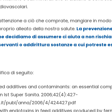
diovascolari.
attenzione a ciò che comprate, mangiare in modo 
roprio alleato della nostra salute.
La prevenzione 
che decidiamo di assumere ci aiuta a non rischi
ervanti o addirittura sostanze a cui potreste es
ifica di seguito:
ed additives and contaminants: an essential com
nn Ist Super Sanita. 2006;42(4):427-
s.it/publ/anna/2006/4/424427.pdf
with endotoxins in feed additives produced by fer