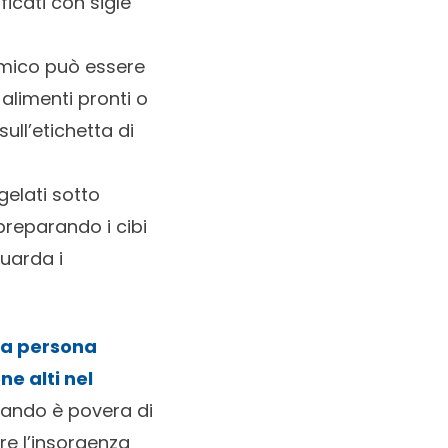
ficati con sigle
ammico può essere
 alimenti pronti o
ull’etichetta di
gelati sotto
 preparando i cibi
guarda i
 la persona
ne alti nel
uando è povera di
are l’insorgenza