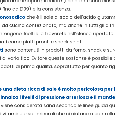
iorarne il sapore, il colore (i coloranti sono classi
fino ad E199) e la consistenza.
monosodico
che è il sale di sodio dell’acido glut
 da cucina confezionato, ma anche in tutti gli altri
ntengono. Inoltre lo troverete nell’elenco riportato s
ati come piatti pronti e snack salati.
ti
sono contenuti in prodotti da forno, snack e sur
li di vario tipo. Evitare queste sostanze è possibile
odotti di prima qualità, soprattutto per quanto ri
 una dieta ricca di sale è molto pericolosa per
nnalza i livelli di pressione arteriosa e li mantie
a viene considerata sana secondo le linee guida q
i vitamine e sali minerali che ci aiutano a controll