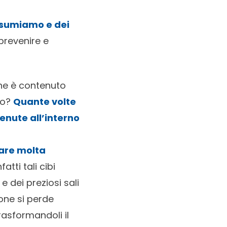
nsumiamo e dei
prevenire e
e è contenuto
mo?
Quante volte
tenute all’interno
are molta
fatti tali cibi
e dei preziosi sali
one si perde
rasformandoli il