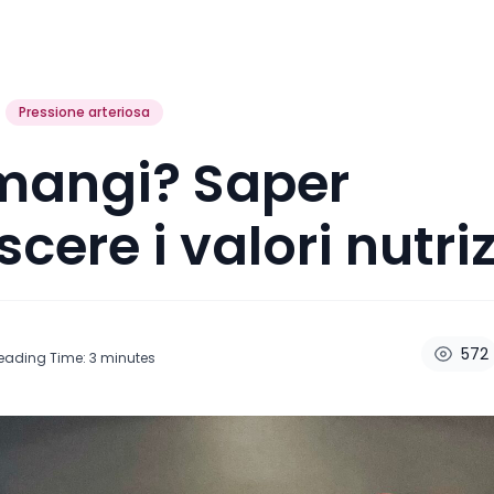
Pressione arteriosa
mangi? Saper
cere i valori nutri
572
eading Time:
3
minutes