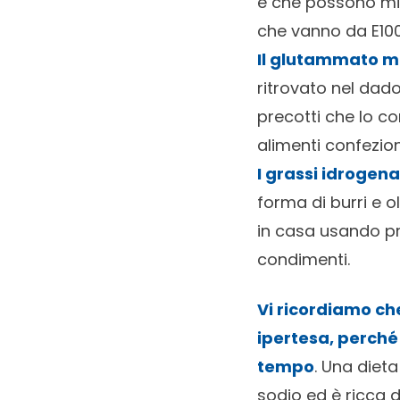
e che possono migl
che vanno da E100 
Il glutammato 
ritrovato nel dado
precotti che lo co
alimenti confezion
I grassi idrogena
forma di burri e o
in casa usando pr
condimenti.
Vi ricordiamo che
ipertesa, perché i
tempo
. Una diet
sodio ed è ricca d