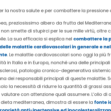
er la nostra salute e per combattere la pressione 
opea, preziosissimo albero da frutta del Mediterran
on smette di stupirci per le sue mille virtù, oltre c
le. La sua efficacia si esplica nel
combattere la p
delle malattie cardiovascolari in generale e ne
nte
. Le malattie cardiovascolari sono oggi la più 
ità in Italia e in Europa, nonché una delle principal
riosclerosi, patologia cronico-degenerativa sistemi
 una dei responsabili principali di queste malattie
olo la necessità di ridurre la quantità di grassi ass
valutare con attenzione quali assumere. L’olio di o
a dieta mediterranea, dimostra di essere la
fonte i
roprietà anti-ipertensive ed ipocolesterolizzant