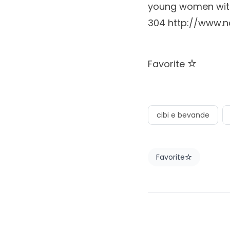
young women with
304
http://www.n
Favorite
cibi e bevande
Favorite