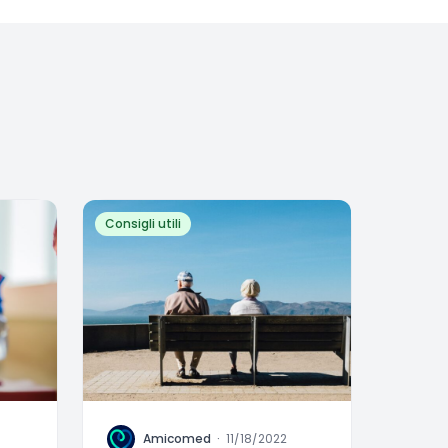
Consigli utili
A
Amicomed
·
11/18/2022