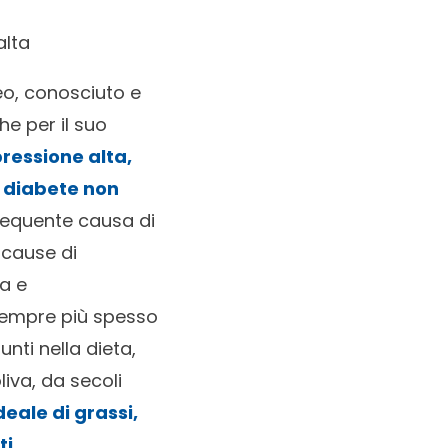
alta
eo, conosciuto e
he per il suo
ressione alta,
l diabete non
frequente causa di
i cause di
ca e
. Sempre più spesso
unti nella dieta,
liva, da secoli
deale di grassi,
i.