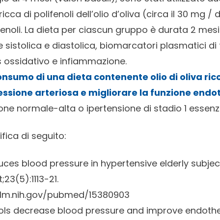
cca di polifenoli dell’olio d’oliva (circa il 30 mg / di
fenoli. La dieta per ciascun gruppo è durata 2 mesi
 sistolica e diastolica, biomarcatori plasmatici di
ss ossidativo e infiammazione.
consumo di una dieta contenente olio di oliva ricc
essione arteriosa e migliorare la funzione endot
ne normale-alta o ipertensione di stadio 1 essenzi
ifica di seguito:
educes blood pressure in hypertensive elderly subjec
23(5):1113-21.
nlm.nih.gov/pubmed/15380903
nols decrease blood pressure and improve endotheli