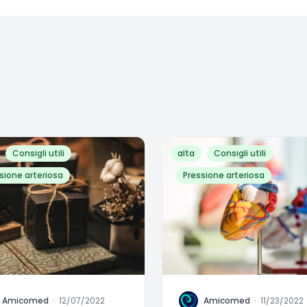
Consigli utili
alta
Consigli utili
sione arteriosa
Pressione arteriosa
A
Amicomed
·
12/07/2022
Amicomed
·
11/23/2022