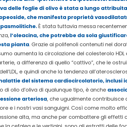
va delle foglie di olivo è stata a lungo attribui
ropeoside, che manifesta proprietà vasodilatatr
spasmolitiche.
È stata tuttavia messa recentemen
nza,
l’oleacina, che potrebbe da sola giustificar
esta pianta
. Grazie ai polifenoli contenuti nel dor
sumo aumenta la circolazione del colesterolo HDL
rterie, a differenza di quello “cattivo”, che le ostru
dell’LDL, e quindi anche la tendenza all’ateroscler
malattie del sistema cardiocircolatorio, inclusi 
o di olio d’oliva di qualunque tipo, è anche
associ
ressione arteriosa
, che ugualmente contribuisce 
uore e i nostri vasi sanguigni. Così come molto eff
sione alta, ma anche per combattere gli effetti coll
la cefalea e le vertigini, sono gli estratti delle fogli