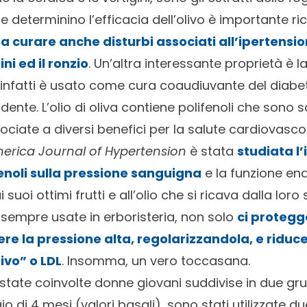
ze determinino l’efficacia dell’olivo è importante ri
 a curare anche disturbi associati all’ipertensi
ini ed il ronzio
. Un’altra interessante proprietà è l
infatti è usato come cura coaudiuvante del diabete 
dente. L’olio di oliva contiene polifenoli che sono 
iate a diversi benefici per la salute cardiovascol
erica Journal of Hypertension
è stata
studiata l’
ifenoli sulla pressione sanguigna
e la funzione end
ai suoi ottimi frutti e all’olio che si ricava dalla lor
a sempre usate in erboristeria, non solo
ci protegge
e la pressione alta, regolarizzandola, e riduce 
ivo” o LDL
. Insomma, un vero toccasana.
 state coinvolte donne giovani suddivise in due gr
o di 4 mesi (valori basali), sono stati utilizzate du