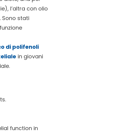
e), l’altra con olio
. Sono stati
 funzione
o di polifenoli
eliale
in giovani
ale.
ts.
al function in