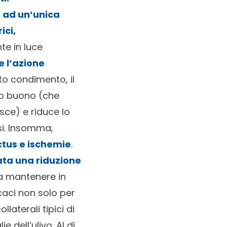
ta ad un’unica
ici,
te in luce
e l’azione
ato condimento, il
 o buono (che
isce) e riduce lo
osi. Insomma,
ictus e ischemie
.
ata una
riduzione
a mantenere in
icaci non solo per
aterali tipici di
e dell’ulivo. Al di