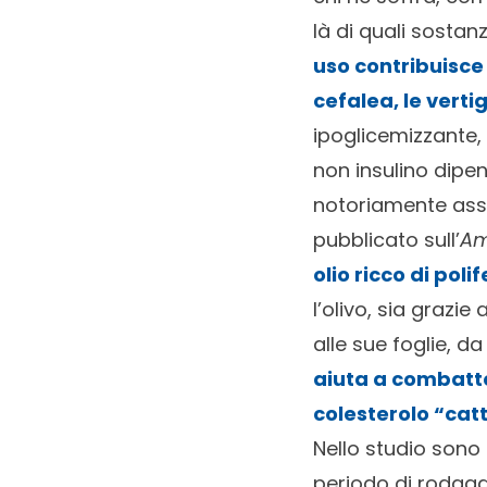
là di quali sostan
uso contribuisce
cefalea, le vertig
ipoglicemizzante, 
non insulino dipen
notoriamente assoc
pubblicato sull’
Am
olio ricco di pol
l’olivo, sia grazie 
alle sue foglie, d
aiuta a combatter
colesterolo “catt
Nello studio sono
periodo di rodaggi