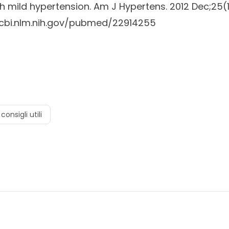
 mild hypertension.
Am J Hypertens.
2012 Dec;25(1
cbi.nlm.nih.gov/pubmed/22914255
consigli utili