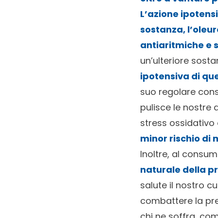
L’azione ipotensi
sostanza, l’oleu
antiaritmiche e 
un’ulteriore sosta
ipotensiva di qu
suo regolare con
pulisce le nostre a
stress ossidativo 
minor rischio di 
Inoltre, al consum
naturale della p
salute il nostro c
combattere la pres
chi ne soffra, come 