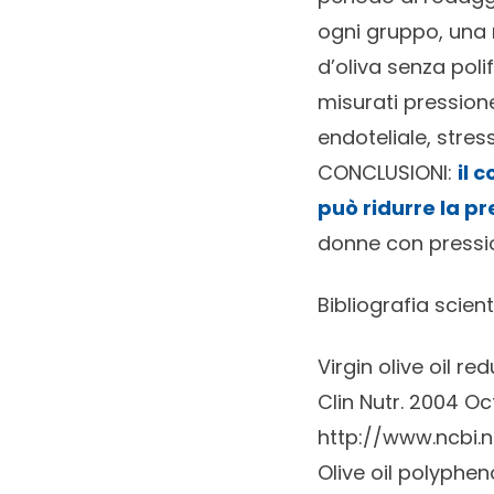
ogni gruppo, una ri
d’oliva senza poli
misurati pressione
endoteliale, stre
CONCLUSIONI:
il 
può ridurre la pr
donne con pressio
Bibliografia scient
Virgin olive oil r
Clin Nutr.
2004 Oct;
http://www.ncbi.
Olive oil polyphe