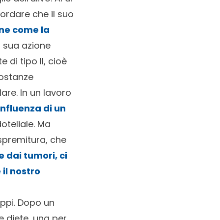
cordare che il suo
one come la
a sua azione
di tipo II, cioè
sostanze
are. In un lavoro
influenza di un
oteliale. Ma
o spremitura, che
 dai tumori, ci
il nostro
uppi. Dopo un
e diete, una per