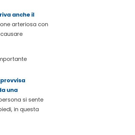
riva anche il
sione arteriosa con
ò causare
importante
mprovvisa
 da una
 persona si sente
piedi, in questa