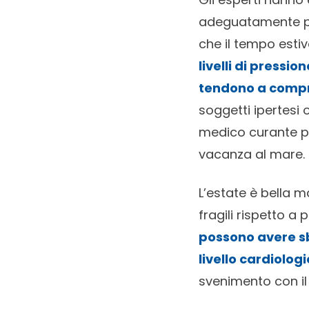
adeguatamente p
che il tempo esti
livelli di pressio
tendono a compri
soggetti ipertesi 
medico curante pe
vacanza al mare.
L’estate è bella m
fragili rispetto a
possono avere sba
livello cardiolog
svenimento con il r