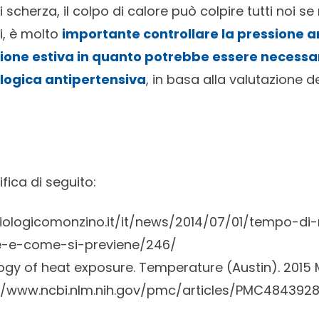
i scherza, il colpo di calore può colpire tutti noi 
i, è molto
importante controllare la pressione a
agione estiva in quanto potrebbe essere necessar
logica antipertensiva
, in basa alla valutazione d
ifica di seguito:
iologicomonzino.it/it/news/2014/07/01/tempo-d
re-e-come-si-previene/246/
ogy of heat exposure.
Temperature (Austin).
2015 
//www.ncbi.nlm.nih.gov/pmc/articles/PMC484392