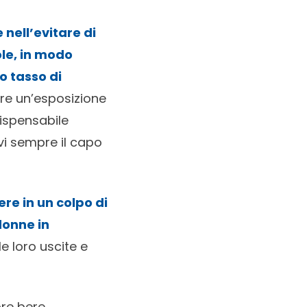
 nell’evitare di
ole, in modo
o tasso di
are un’esposizione
dispensabile
vi sempre il capo
re in un colpo di
 donne in
e loro uscite e
pre bere