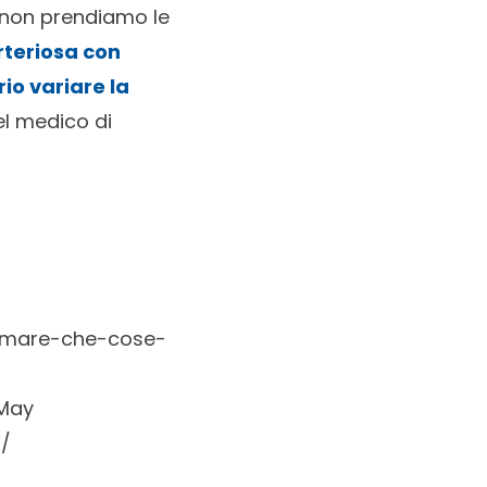
se non prendiamo le
rteriosa con
io variare la
el medico di
i-mare-che-cose-
May
8/