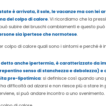
ate è arrivata, il sole, le vacanze ma con lei ar
ma del colpo di calore
. Vi ricordiamo che la pres
o, può subire dei bruschi cambiamenti e questo pu
 persone sia ipertese che normotese
.
er colpo di calore quali sono i sintomi e perché è 
e, detto anche ipertermia, è caratterizzato da i
 repentino senso di stanchezza e debolezza) e
ita pre-lipotimica
: si definisce così quando una
ha difficoltà ad alzarsi e non riesce più a stare in 
terviene, si può andare incontro a uno svenimento.
 colpo di calore