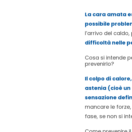
La cara amata est
possibile proble
l’arrivo del cald
difficoltà nelle
Cosa si intende p
prevenirlo?
Il colpo di calor
astenia (cioè un
sensazione defin
mancare le forze, 
fase, se non si in
Come prevenire il