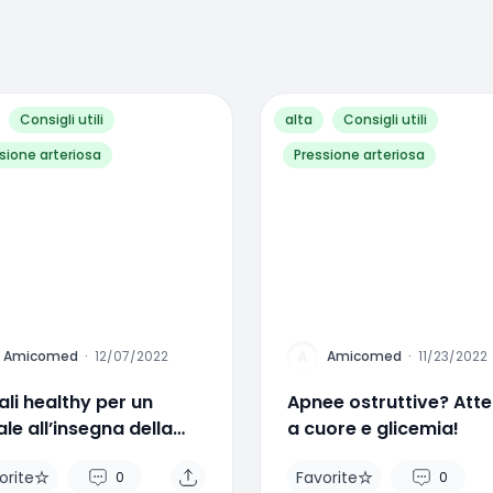
Consigli utili
alta
Consigli utili
sione arteriosa
Pressione arteriosa
A
Amicomed
·
12/07/2022
Amicomed
·
11/23/2022
li healthy per un
Apnee ostruttive? Att
le all’insegna della
a cuore e glicemia!
ute
orite
Favorite
0
0