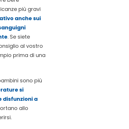
licanze più gravi
ativo anche sui
sanguigni
nte
. Se siete
nsiglio al vostro
mpio prima di una
 bambini sono più
rature si
e disfunzioni a
portano allo
irsi.