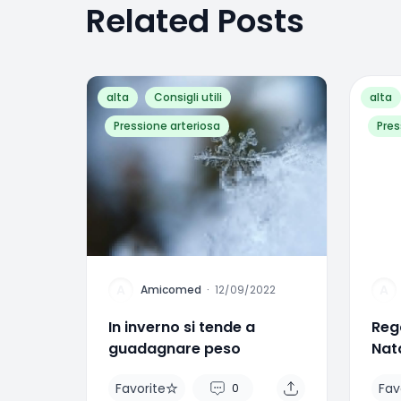
Related Posts
alta
Consigli utili
alta
Pressione arteriosa
Pres
A
A
Amicomed
·
12/09/2022
In inverno si tende a
Rega
guadagnare peso
Nata
sal
Favorite
Fav
0