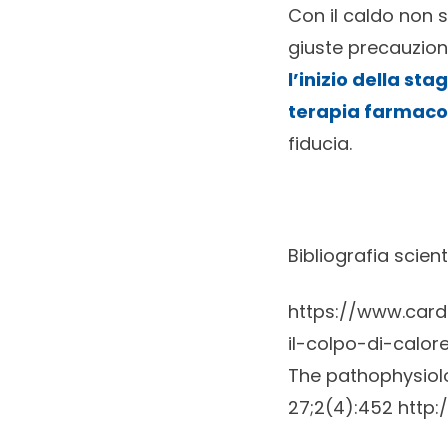
Con il caldo non s
giuste precauzion
l’inizio della st
terapia farmaco
fiducia.
Bibliografia scient
https://www.card
il-colpo-di-calo
The pathophysiol
27;2(4):452
http: