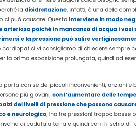
erché la
disidratazione
, infatti, è una delle comp
vo ci può causare. Questa
interviene in modo neg
ne arteriosa
poiché in mancanza di acqua i vasi 
mersi e la pressione può salire vertiginosame
o cardiopatici vi consigliamo di chiedere sempre co
r la prima esposizione prolungata, quindi ad ese
a porta con sé dei piccoli inconvenienti, anziani e
 persone più giovani,
con l’aumentare delle tempe
lzi dei livelli di pressione che possono causar
ico e neurologico
, inoltre pressioni troppo basse 
ischio di caduta a terra e quindi con il rischio di fer