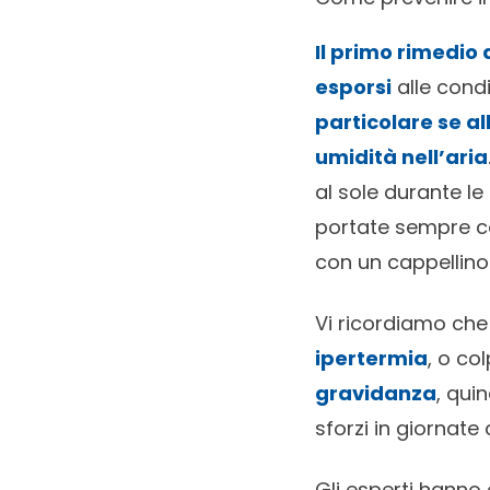
Il primo rimedio 
esporsi
alle condi
particolare se a
umidità nell’aria
al sole durante le
portate sempre co
con un cappellino
Vi ricordiamo ch
ipertermia
, o co
gravidanza
, qui
sforzi in giornate
Gli esperti hanno