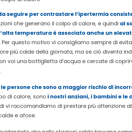
da seguire per contrastare l’ipertermia consiste
zioni che generano il colpo di calore, e quindi
al s
ll’alta temperatura è associato anche un elevat
. Per questo motivo vi consigliamo sempre di evit
 ore più calde della giornata, ma se ciò diventa in
n voi una bottiglietta d’acqua e cercate di coprir
.
e
le persone che sono a maggior rischio di incorre
lpo di calore, sono
i nostri anziani, i bambini e le
ndi vi raccomandiamo di prestare più attenzione all
 calde e afose.
 evidenziato che nelle stagioni calde bisogna sem