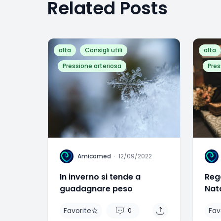
Related Posts
alta
Consigli utili
alta
Pressione arteriosa
Pres
A
A
Amicomed
·
12/09/2022
In inverno si tende a
Rega
guadagnare peso
Nata
sal
Favorite
Fav
0