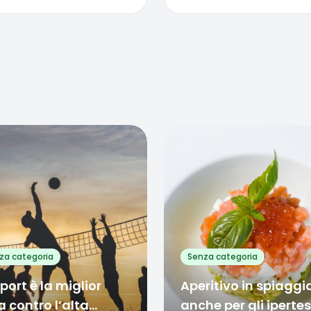
rite
Favorite
0
0
za categoria
Senza categoria
sport è la miglior
Aperitivo in spiaggi
a contro l’alta
anche per gli ipertes