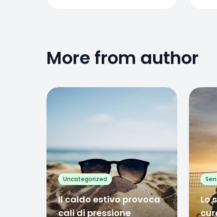
More from author
Favorite
Favo
0
Uncategorized
Sen
Il caldo estivo provoca
Lo 
cali di pressione
cur