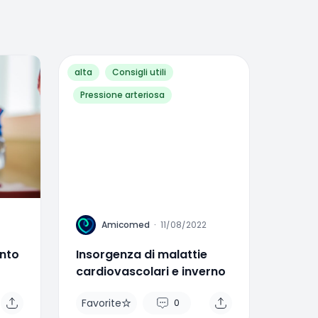
alta
Consigli utili
Pressione arteriosa
A
Amicomed
·
11/08/2022
ento
Insorgenza di malattie
cardiovascolari e inverno
Favorite
0