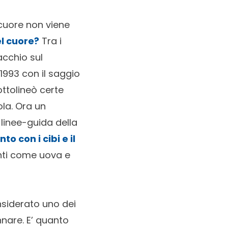
 cuore non viene
el cuore?
Tra i
acchio sul
l 1993 con il saggio
ottolineò certe
la. Ora un
linee-guida della
to con i cibi e il
nti come uova e
onsiderato uno dei
nnare. E’ quanto