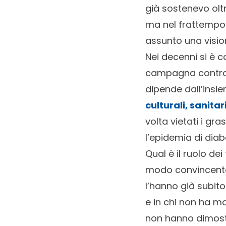
già sostenevo oltr
ma nel frattempo 
assunto una visio
Nei decenni si è 
campagna contro 
dipende dall’insie
culturali, sanit
volta vietati i gr
l’epidemia di diab
Qual è il ruolo de
modo convincente 
l’hanno già subito
e in chi non ha ma
non hanno dimostra