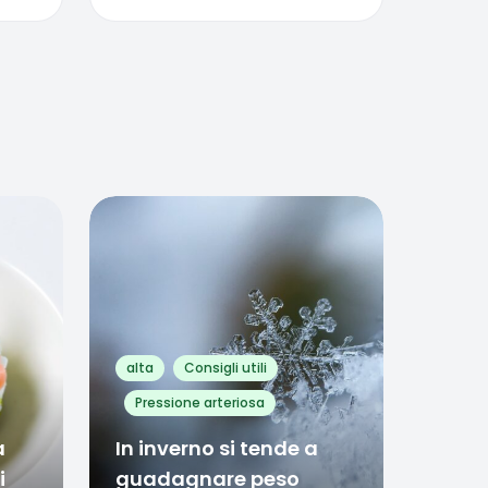
Favorite
0
alta
Consigli utili
Pressione arteriosa
a
In inverno si tende a
i
guadagnare peso