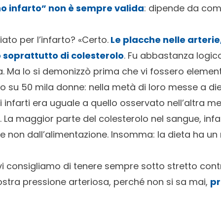
o infarto” non è sempre valida
: dipende da come
iato per l’infarto? «Certo.
Le placche nelle arterie
o soprattutto di colesterolo
. Fu abbastanza logi
a. Ma lo si demonizzò prima che vi fossero element
dio su 50 mila donne: nella metà di loro messe a di
i infarti era uguale a quello osservato nell’altra 
 La maggior parte del colesterolo nel sangue, infat
o e non dall’alimentazione. Insomma: la dieta ha un
 consigliamo di tenere sempre sotto stretto controll
ostra pressione arteriosa, perché non si sa mai,
pr