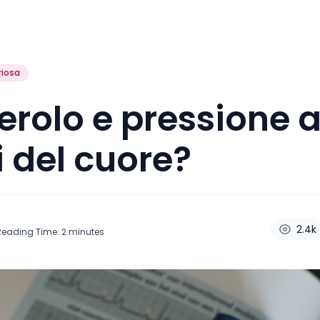
riosa
erolo e pressione a
 del cuore?
2.4k
Reading Time:
2
minutes