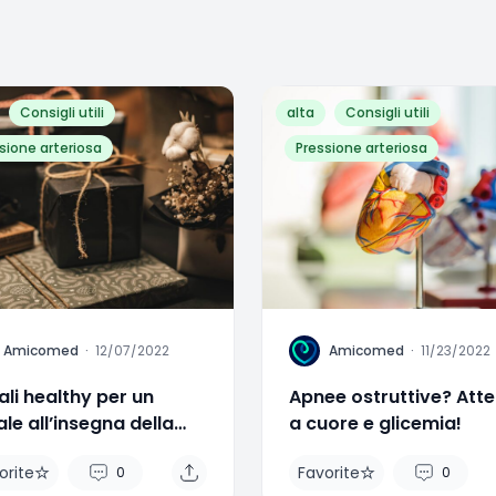
Consigli utili
alta
Consigli utili
sione arteriosa
Pressione arteriosa
A
Amicomed
·
12/07/2022
Amicomed
·
11/23/2022
li healthy per un
Apnee ostruttive? Att
le all’insegna della
a cuore e glicemia!
ute
orite
Favorite
0
0