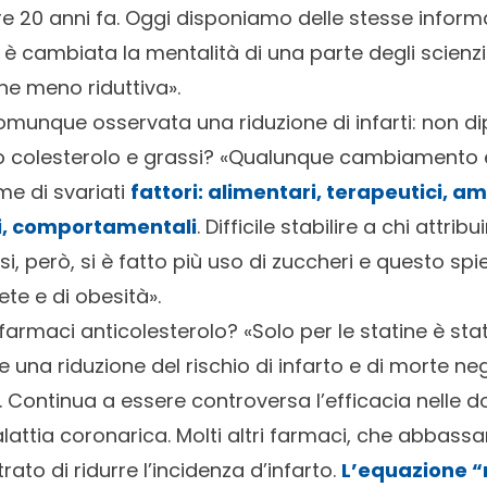
e 20 anni fa. Oggi disponiamo delle stesse informaz
è cambiata la mentalità di una parte degli scienz
ne meno riduttiva».
comunque osservata una riduzione di infarti: non d
colesterolo e grassi? «Qualunque cambiamento 
me di svariati
fattori: alimentari, terapeutici, am
ari, comportamentali
. Difficile stabilire a chi attrib
assi, però, si è fatto più uso di zuccheri e questo s
ete e di obesità».
i farmaci anticolesterolo? «Solo per le statine è st
una riduzione del rischio di infarto e di morte neg
. Continua a essere controversa l’efficacia nelle d
lattia coronarica. Molti altri farmaci, che abbassan
to di ridurre l’incidenza d’infarto.
L’equazione 