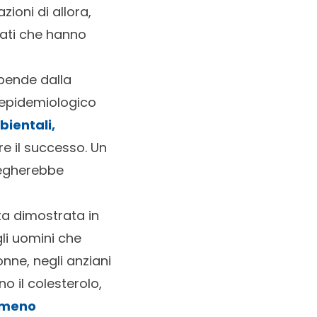
ioni di allora,
iati che hanno
ipende dalla
epidemiologico
bientali,
uire il successo. Un
piegherebbe
ata dimostrata in
li uomini che
onne, negli anziani
o il colesterolo,
“meno