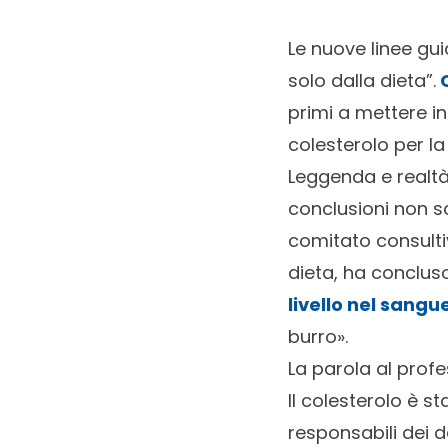
Le nuove linee gui
solo dalla dieta”.
C
primi a mettere i
colesterolo per la
Leggenda e realtà 
conclusioni non s
comitato consulti
dieta, ha conclu
livello nel sangu
burro».
La parola al profe
Il colesterolo è s
responsabili dei d