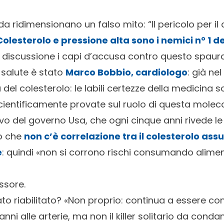
da ridimensionano un falso mito: “Il pericolo per il
olesterolo e pressione alta sono i nemici n° 1 d
n discussione i capi d’accusa contro questo spaur
 salute è stato
Marco Bobbio, cardiologo
: già ne
del colesterolo: le labili certezze della medicina s
cientificamente provate sul ruolo di questa moleco
vo del governo Usa, che ogni cinque anni rivede le 
so che
non c’è correlazione tra il colesterolo assun
e
: quindi «non si corrono rischi consumando alime
ssore.
tato riabilitato? «Non proprio: continua a essere c
anni alle arterie, ma non il killer solitario da conda