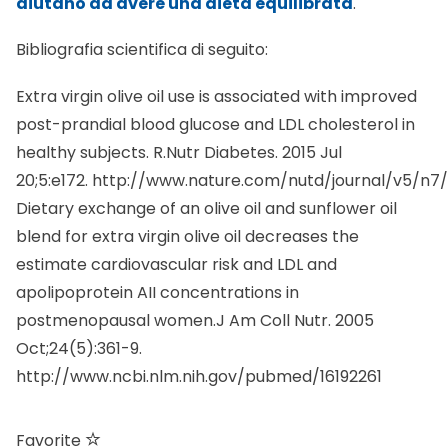
aiutano ad avere una dieta equilibrata
.
Bibliografia scientifica di seguito:
Extra virgin olive oil use is associated with improved
post-prandial blood glucose and LDL cholesterol in
healthy subjects. R.Nutr Diabetes. 2015 Jul
20;5:e172.
http://www.nature.com/nutd/journal/v5/n7/f
Dietary exchange of an olive oil and sunflower oil
blend for extra virgin olive oil decreases the
estimate cardiovascular risk and LDL and
apolipoprotein AII concentrations in
postmenopausal women.J Am Coll Nutr. 2005
Oct;24(5):361-9.
http://www.ncbi.nlm.nih.gov/pubmed/16192261
Favorite