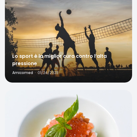
Lo sport è la miglior cura contro l’alta
pressione
Amicomed
·
01/24/2023
Favorite