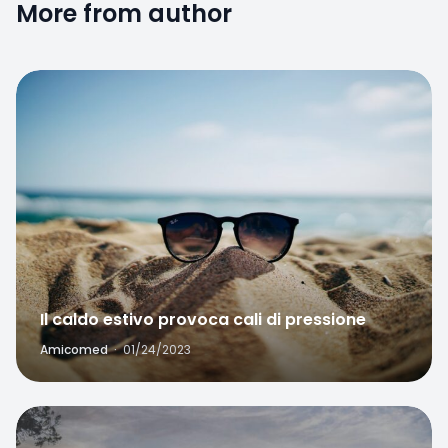
Favorite
Il caldo estivo provoca cali di pressione
Amicomed
·
01/24/2023
Favorite