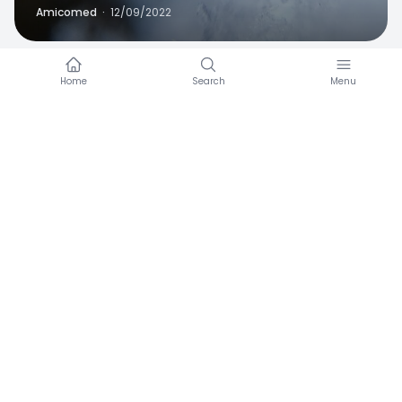
Amicomed funziona meglio con un bracciale per
la pressione sanguigna.
Vuoi saperne di più sui nostri programmi
aziendali o su come collaborare con noi?
CONTATTATECI
PRIVACY POLICY (Website)
PRIVACY POLICY (Mobile App)
COOKIE POLICY