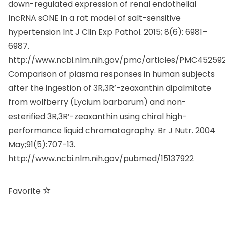
lncRNA sONE in a rat model of salt-sensitive
hypertension Int J Clin Exp Pathol. 2015; 8(6): 6981–
6987.
http://www.ncbi.nlm.nih.gov/pmc/articles/PMC452592
Comparison of plasma responses in human subjects
after the ingestion of 3R,3R’-zeaxanthin dipalmitate
from wolfberry (Lycium barbarum) and non-
esterified 3R,3R’-zeaxanthin using chiral high-
performance liquid chromatography. Br J Nutr. 2004
May;91(5):707-13.
http://www.ncbi.nlm.nih.gov/pubmed/15137922
Favorite
cibi e bevande
consigli utili