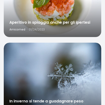
Aperitivo in spiaggia anche per gli ipertesi
Amicomed
·
01/24/2023
Favorite
In inverno si tende a guadagnare peso
Amicomed
·
12/09/2022