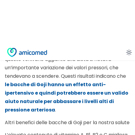
riscontrato un elevato aumento dei livelli di
pressione arteriosa. Al contrario questo trend veniva
limitato
con l’introduzione delle Bacche di Goji
nella dieta, mantenendo i livelli di pressione
entro il range di normalità
. Nel momento in cui
queste venivano aggiunte alla dieta si notava
un’importante variazione dei valori pressori, che
tendevano a scendere. Questi risultati indicano che
le bacche di Goji hanno un effetto anti-
ipertensivo e quindi potrebbero essere un valido
aiuto naturale per abbassare i livelli alti di
pressione arteriosa
.
Altri benefici delle bacche di Goji per la nostra salute
L’elevato contenuto di vitamine A, B1, B2 e C migliora
la vista. Questi frutti risultano essere dissetanti e