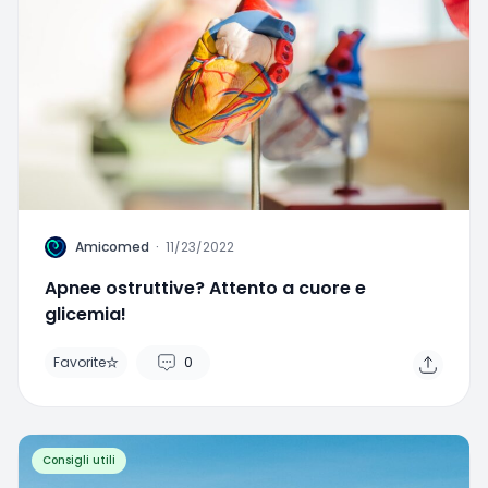
A
Amicomed
·
11/23/2022
Apnee ostruttive? Attento a cuore e
glicemia!
Favorite
0
Home
Search
Menu
Consigli utili