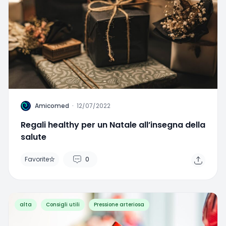
A
Amicomed
·
12/07/2022
Regali healthy per un Natale all’insegna della
salute
Favorite
0
alta
Consigli utili
Pressione arteriosa