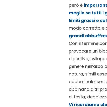
però è
important
meglio se tutti i
limiti grassi e ca
modo corretto e
grandi abbuffate
Con il termine co
provocare un bloc
digestiva, svilupp
genere nell’arco di
natura, simili ess
addominale, senso
abbinano altri pro
di testa, debolez
Vi ricordiamo ch