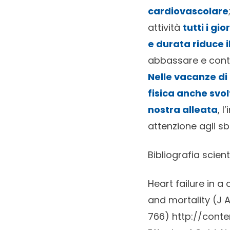
cardiovascolare
attività
tutti i gi
e durata riduce i
abbassare e contr
Nelle vacanze di 
fisica anche svo
nostra alleata
, 
attenzione agli sb
Bibliografia scient
Heart failure in a
and mortality (J 
766)
http://conte