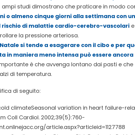
; ampi studi dimostrano che praticare in modo co
orni o almeno cinque giorni alla settimana con u
l rischio di malattie cardio-cerebro-vascolari
e 
ollare la pressione arteriosa.
Natale si tende a esagerare con il cibo e per que
lta in maniera meno intensa può essere ancora
l’importante è che avvenga lontano dai pasti e che 
alzi di temperatura.
ifica di seguito:
 cold climateSeasonal variation in heart failure-rel
Am Coll Cardiol. 2002;39(5):760-
nt.onlinejacc.org/article.aspx?articleid=1127788