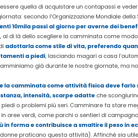
essere quella di acquistare un contapassi e veder
iornata: secondo l’Organizzazione Mondiale della
ienti 10mila passi al giorno per averne dei benef
, al di là dello scegliere la camminata come modo 
di
adottarla come stile di vita, preferendo qua
stamenti a piedi
, lasciando magari a casa l’aut
Camminiamo già durante le nostre giornate, ma n
ie la camminata come attività fisica deve farlo
stanza, intensità, scarpe adatte
che scongiurino 
ai piedi o problemi più seri. Camminare fa stare me
fa in aree verdi, come parchi o sentieri di campag
ù in forma e contribuisce a smaltire il peso in e
 donne praticano questa attività). Affinché sia uti