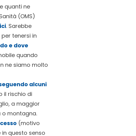
e quanti ne
 Sanità (OMS)
ici
. Sarebbe
per tenersi in
ndo e dove
omobile quando
on ne siamo molto
 seguendo alcuni
il rischio di
glio, a maggior
na o montagna.
ccesso
(motivo
le in questo senso