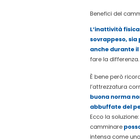
Benefici del camm
L’inattività fisi
sovrappeso, sia 
anche durante il
fare la differenza.
È bene però ricor
l’attrezzatura cor
buona norma non 
abbuffate del pe
Ecco la soluzione:
camminare
posso
intensa come una