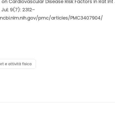
r on Cardiovascular Disease Risk Factors in Rat Int
 Jul; 9(7): 2312–
.ncbi.nlm.nih.gov/pmc/articles/PMC3407904/
rt e attività fisica