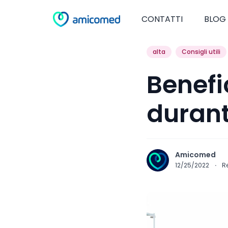
CONTATTI
BLOG
alta
Consigli utili
Benefi
durant
Amicomed
12/25/2022
·
R