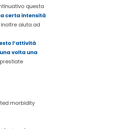
ntinuativo questa
na certa intensità
inoltre aiuta ad
sto l’attività
 una volta una
prestiate
ated morbidity