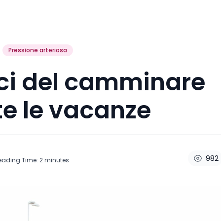
Pressione arteriosa
ci del camminare
e le vacanze
982
eading Time:
2
minutes