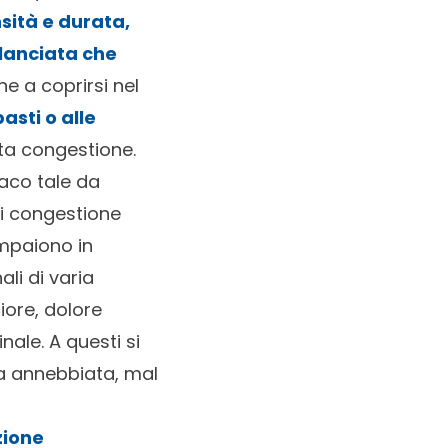
ità e durata,
ilanciata che
e a coprirsi nel
asti o alle
ta congestione.
maco tale da
di congestione
ompaiono in
ali di varia
iore, dolore
ale. A questi si
sta annebbiata, mal
zione