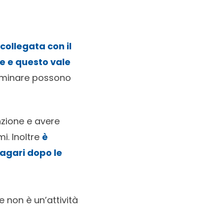
collegata con il
e e questo vale
amminare possono
nzione e avere
i. Inoltre
è
magari dopo le
re non è un’attività