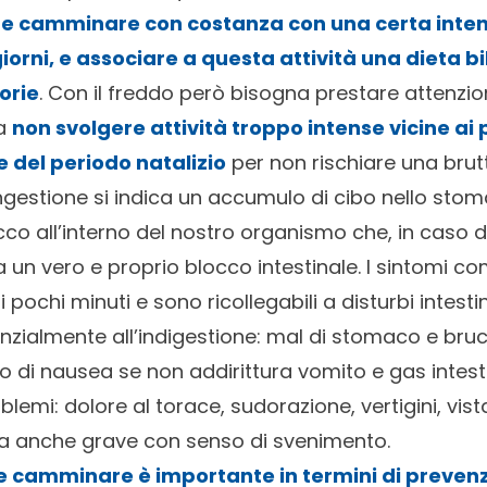
e camminare con costanza con una certa intens
 giorni, e associare a questa attività una dieta b
lorie
. Con il freddo però bisogna prestare attenzion
 a
non svolgere attività troppo intense vicine ai p
 del periodo natalizio
per non rischiare una brut
ngestione si indica un accumulo di cibo nello sto
co all’interno del nostro organismo che, in caso 
a un vero e proprio blocco intestinale. I sintomi c
 pochi minuti e sono ricollegabili a disturbi intestin
enzialmente all’indigestione: mal di stomaco e bruc
 di nausea se non addirittura vomito e gas intestin
blemi: dolore al torace, sudorazione, vertigini, vi
za anche grave con senso di svenimento.
e camminare è importante in termini di preven