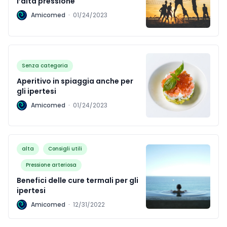
l’alta pressione
A
Amicomed
·
01/24/2023
Senza categoria
Aperitivo in spiaggia anche per
gli ipertesi
A
Amicomed
·
01/24/2023
alta
Consigli utili
Pressione arteriosa
Benefici delle cure termali per gli
ipertesi
A
Amicomed
·
12/31/2022