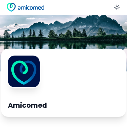
En
A
Amicomed